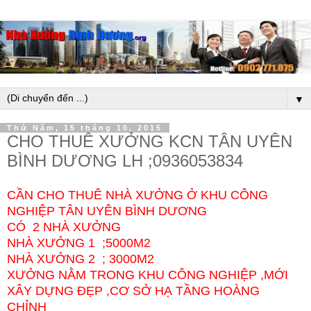
▼
Thứ Năm, 15 tháng 10, 2015
CHO THUÊ XƯỞNG KCN TÂN UYÊN
BÌNH DƯƠNG LH ;0936053834
CẦN CHO THUÊ NHÀ XƯỞNG Ở KHU CÔNG
NGHIỆP TÂN UYÊN BÌNH DƯƠNG
CÓ 2 NHÀ XƯỞNG
NHÀ XƯỞNG 1 ;5000M2
NHÀ XƯỞNG 2 ; 3000M2
XƯỞNG NẰM TRONG KHU CÔNG NGHIỆP ,MỚI
XÂY DỰNG ĐẸP ,CƠ SỞ HẠ TẦNG HOÀNG
CHỈNH