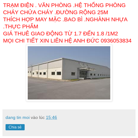
TRẠM ĐIỆN . VĂN PHÒNG .HỆ THỐNG PHÒNG
CHÁY CHỬA CHÁY .ĐƯỜNG RỘNG 25M
THÍCH HỢP MAY MẶC .BAO BÌ .NGHÀNH NHỰA
.THỰC PHẨM
GIÁ THUÊ GIAO ĐỘNG TỪ 1.7 ĐẾN 1.8 /1M2
MỌI CHI TIẾT XIN LIÊN HỆ ANH ĐỨC 0936053834
dang tin moi
vào lúc
15:46
Chia sẻ