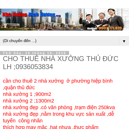
▼
Thứ Sáu, 16 tháng 10, 2015
CHO THUÊ NHÀ XƯỞNG THỦ ĐỨC
LH ;0936053834
cần cho thuê 2 nhà xưởng ở phường hiệp bình
,quận thủ đức
nhà xưởng 1 ;900m2
nhà xưởng 2 ;1300m2
nhà xưởng đẹp .có văn phòng ,trạm điện 250kva
nhà xưởng đẹp ,nằm trong khu vực sản xuất ,dễ
tuyển công nhân
thích hợp may mặc .hạt nhựa .thực phẩm