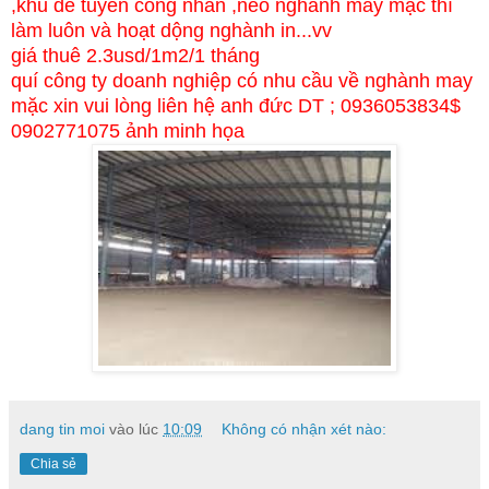
,khu dễ tuyển công nhân ,néo nghành may mặc thì
làm luôn và hoạt dộng nghành in...vv
giá thuê 2.3usd/1m2/1 tháng
quí công ty doanh nghiệp có nhu cầu về nghành may
mặc xin vui lòng liên hệ anh đức DT ; 0936053834$
0902771075 ảnh minh họa
dang tin moi
vào lúc
10:09
Không có nhận xét nào:
Chia sẻ