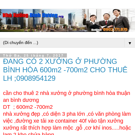
▼
Thứ Ba, 25 tháng 7, 2017
ĐANG CÓ 2 XƯỞNG Ở PHƯỜNG
BÌNH HÒA 600m2 -700m2 CHO THUÊ
LH ;0908954129
cần cho thuê 2 nhà xưởng ở phường bình hòa thuận
an bình dương
DT ; 600m2 -700m2
nhà xưởng đẹp ,có diện 3 pha lớn ,có văn phòng làm
việc ,đường xe tải xe container 40f vào tận xưởng
xưởng rất thích hợp làm mộc ,gỗ ,cơ khí inos.....hoặc
lam,2 kho chứa hàng