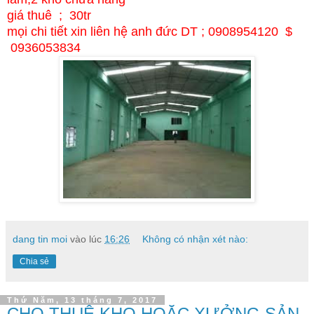
giá thuê ; 30tr
mọi chi tiết xin liên hệ anh đức DT ; 0908954120 $
0936053834
dang tin moi
vào lúc
16:26
Không có nhận xét nào:
Chia sẻ
Thứ Năm, 13 tháng 7, 2017
CHO THUÊ KHO HOẶC XƯỞNG SẢN