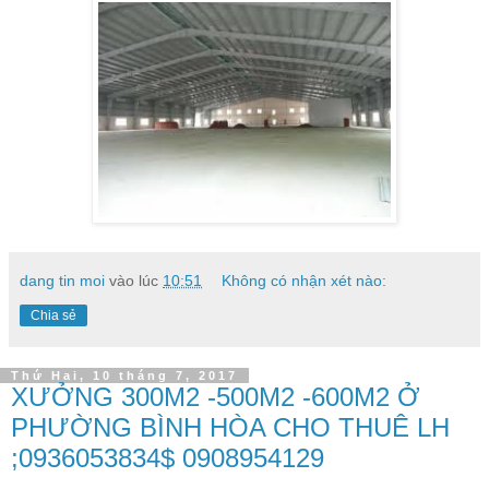
dang tin moi
vào lúc
10:51
Không có nhận xét nào:
Chia sẻ
Thứ Hai, 10 tháng 7, 2017
XƯỞNG 300M2 -500M2 -600M2 Ở
PHƯỜNG BÌNH HÒA CHO THUÊ LH
;0936053834$ 0908954129