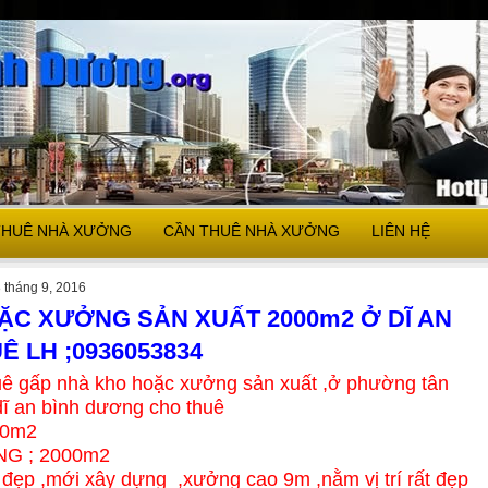
THUÊ NHÀ XƯỞNG
CẦN THUÊ NHÀ XƯỞNG
LIÊN HỆ
 tháng 9, 2016
ẶC XƯỞNG SẢN XUẤT 2000m2 Ở DĨ AN
Ê LH ;0936053834
uê gấp nhà kho hoặc xưởng sản xuất ,ở phường tân
dĩ an bình dương cho thuê
00m2
G ; 2000m2
đẹp ,mới xây dựng ,xưởng cao 9m ,nằm vị trí rất đẹp