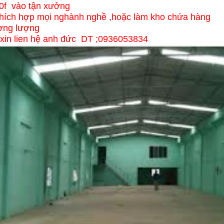
40f vào tận xưởng
thích hợp mọi nghành nghề ,hoặc làm kho chứa hàng
ương lượng
t xin lien hệ anh đức DT ;0936053834