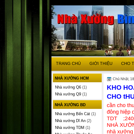
TRANG CHỦ
GIỚI THIỆU
CHO 
NHÀ XƯỞNG HCM
Chủ Nhật, 18
KHO HO
Nhà xưởng Q6
(1)
Nhà xưởng Q9
(1)
CHO tHU
cần cho th
NHÀ XƯỞNG BD
đông hiệp 
Nhà xưởng Bến Cát
(1)
TDT ;24
Nhà xưởng Dĩ An
(2)
NHÀ XƯỞN
Nhà xưởng TDM
(1)
nhà xưởng 