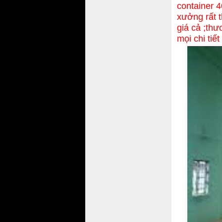
container 
xưởng rất 
giá cả ;th
mọi chi tiế