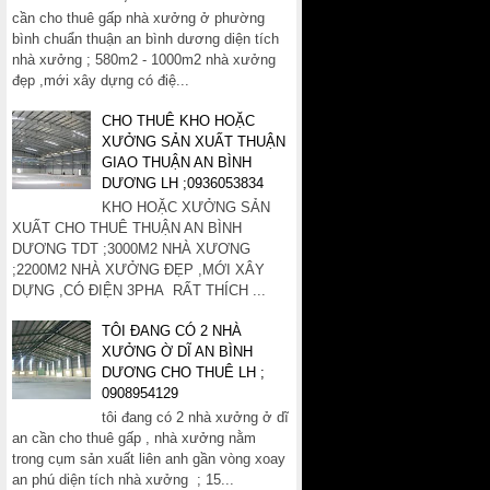
cần cho thuê gấp nhà xưởng ở phường
bình chuẩn thuận an bình dương diện tích
nhà xưởng ; 580m2 - 1000m2 nhà xưởng
đẹp ,mới xây dựng có điệ...
CHO THUÊ KHO HOẶC
XƯỞNG SẢN XUẤT THUẬN
GIAO THUẬN AN BÌNH
DƯƠNG LH ;0936053834
KHO HOẶC XƯỞNG SẢN
XUẤT CHO THUÊ THUẬN AN BÌNH
DƯƠNG TDT ;3000M2 NHÀ XƯƠNG
;2200M2 NHÀ XƯỞNG ĐẸP ,MỚI XÂY
DỰNG ,CÓ ĐIỆN 3PHA RẤT THÍCH ...
TÔI ĐANG CÓ 2 NHÀ
XƯỞNG Ờ DĨ AN BÌNH
DƯƠNG CHO THUÊ LH ;
0908954129
tôi đang có 2 nhà xưởng ở dĩ
an cần cho thuê gấp , nhà xưởng nằm
trong cụm sản xuất liên anh gần vòng xoay
an phú diện tích nhà xưởng ; 15...