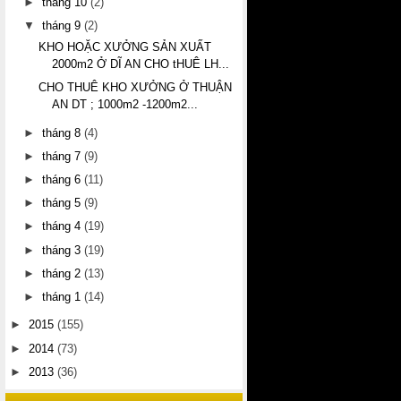
►
tháng 10
(2)
▼
tháng 9
(2)
KHO HOẶC XƯỞNG SẢN XUẤT
2000m2 Ở DĨ AN CHO tHUÊ LH...
CHO THUÊ KHO XƯỞNG Ở THUẬN
AN DT ; 1000m2 -1200m2...
►
tháng 8
(4)
►
tháng 7
(9)
►
tháng 6
(11)
►
tháng 5
(9)
►
tháng 4
(19)
►
tháng 3
(19)
►
tháng 2
(13)
►
tháng 1
(14)
►
2015
(155)
►
2014
(73)
►
2013
(36)