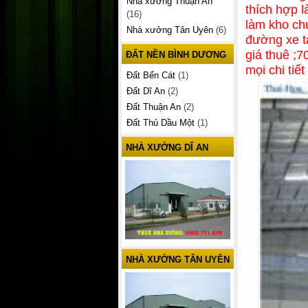
Nhà xưởng Thuận An
thích hợp l
(16)
làm kho c
Nhà xưởng Tân Uyên
(6)
đường xe t
giá thuê ;70
ĐẤT NỀN BÌNH DƯƠNG
mọi chi tiế
Đất Bến Cát
(1)
Đất Dĩ An
(2)
Đất Thuận An
(2)
Đất Thủ Dầu Một
(1)
NHÀ XƯỞNG DĨ AN
NHÀ XƯỞNG TÂN UYÊN