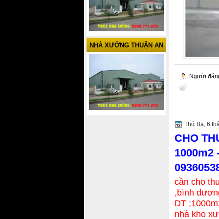
NHÀ XƯỞNG THUẬN AN
Người đăn
Thứ Ba, 6 th
CHO TH
1000m2 
0936053
cần cho th
,bình dươn
DT ;1000m
nhà kho xưở