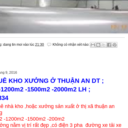
g:
dang tin moi
vào lúc
21:30
Không có nhận xét nào:
áng 9, 2016
UÊ KHO XƯỞNG Ở THUẬN AN DT ;
-1200m2 -1500m2 -2000m2 LH ;
834
uê nhà kho ,hoặc xưởng sản xuất ở thị xã thuận an
g
2 -1200m2 -1500m2 -200m2
ng nằm vị trí rất đẹp ,có điện 3 pha đường xe tải xe