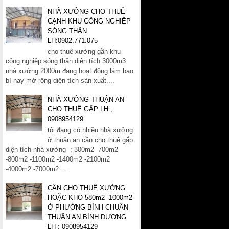
NHÀ XƯỞNG CHO THUÊ
CẠNH KHU CÔNG NGHIỆP
SÓNG THẦN
LH:0902.771.075
cho thuê xưởng gần khu
công nghiệp sóng thần diện tích 3000m3
nhà xưởng 2000m đang hoạt động làm bao
bì nay mở rộng diện tích sản xuất....
NHÀ XƯỞNG THUẬN AN
CHO THUÊ GẤP LH ;
0908954129
tôi đang có nhiều nhà xưởng
ở thuận an cần cho thuê gấp
diện tích nhà xưởng ; 300m2 -700m2
-800m2 -1100m2 -1400m2 -2100m2
-4000m2 -7000m2 ...
CẦN CHO THUÊ XƯỞNG
HOẶC KHO 580m2 -1000m2
Ở PHƯỜNG BÌNH CHUẨN
THUẬN AN BÌNH DƯƠNG
LH ; 0908954129