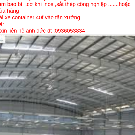
àm bao bì ,cơ khí inos ,sắt thép công nghiệp .......hoặc
hứa hàng
ải xe container 40f vào tận xưởng
tr
t xin liên hệ anh đức dt ;0936053834