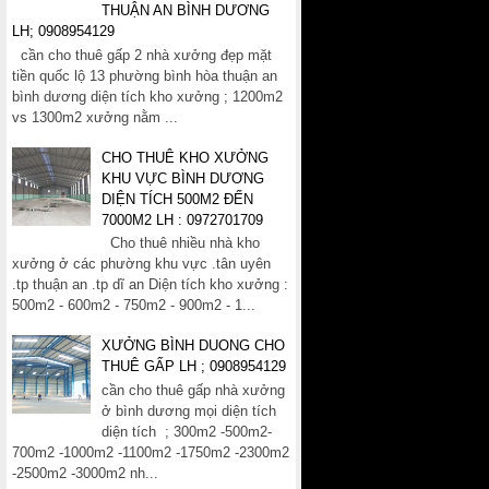
THUẬN AN BÌNH DƯƠNG
LH; 0908954129
cần cho thuê gấp 2 nhà xưởng đẹp mặt
tiền quốc lộ 13 phường bình hòa thuận an
bình dương diện tích kho xưởng ; 1200m2
vs 1300m2 xưởng nằm ...
CHO THUÊ KHO XƯỞNG
KHU VỰC BÌNH DƯƠNG
DIỆN TÍCH 500M2 ĐẾN
7000M2 LH : 0972701709
Cho thuê nhiều nhà kho
xưởng ở các phường khu vực .tân uyên
.tp thuận an .tp dĩ an Diện tích kho xưởng :
500m2 - 600m2 - 750m2 - 900m2 - 1...
XƯỞNG BÌNH DUONG CHO
THUÊ GẤP LH ; 0908954129
cần cho thuê gấp nhà xưởng
ở bình dương mọi diện tích
diện tích ; 300m2 -500m2-
700m2 -1000m2 -1100m2 -1750m2 -2300m2
-2500m2 -3000m2 nh...