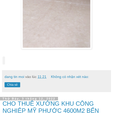
dang tin moi
vào lúc
11:21
Không có nhận xét nào:
Chia sẻ
Thứ Bảy, 3 tháng 12, 2022
CHO THUÊ XƯỞNG KHU CÔNG
NGHIỆP MỸ PHƯỚC 4600M2 BẾN