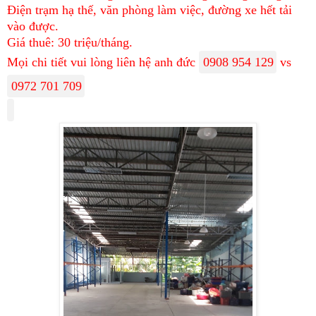
Điện trạm hạ thế, văn phòng làm việc, đường xe hết tải
vào được.
Giá thuê: 30 triệu/tháng.
Mọi chi tiết vui lòng liên hệ anh đức
0908 954 129
vs
0972 701 709