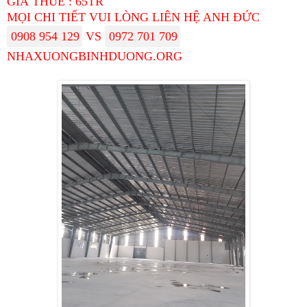
GIÁ THUÊ : 65TR
MỌI CHI TIẾT VUI LÒNG LIÊN HỆ ANH ĐỨC
0908 954 129
VS
0972 701 709
NHAXUONGBINHDUONG.ORG