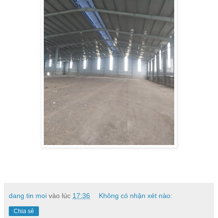
dang tin moi
vào lúc
17:36
Không có nhận xét nào:
Chia sẻ