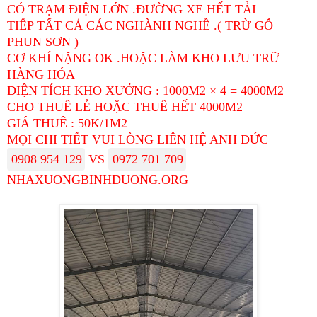
CÓ TRẠM ĐIỆN LỚN .ĐƯỜNG XE HẾT TẢI
TIẾP TẤT CẢ CÁC NGHÀNH NGHỀ .( TRỪ GỖ
PHUN SƠN )
CƠ KHÍ NẶNG OK .HOẶC LÀM KHO LƯU TRỮ
HÀNG HÓA
DIỆN TÍCH KHO XƯỞNG : 1000M2 × 4 = 4000M2
CHO THUÊ LẺ HOẶC THUÊ HẾT 4000M2
GIÁ THUÊ : 50K/1M2
MỌI CHI TIẾT VUI LÒNG LIÊN HỆ ANH ĐỨC
0908 954 129
VS
0972 701 709
NHAXUONGBINHDUONG.ORG