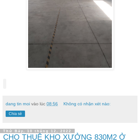
dang tin moi
vào lúc
08:56
Không có nhận xét nào:
Chia sẻ
Thứ Bảy, 10 tháng 12, 2022
CHO THUÊ KHO XƯỞNG 830M2 Ở