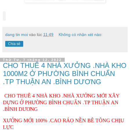
dang tin moi
vào lúc
11:49
Không có nhận xét nào:
Chia sẻ
Thứ Tư, 7 tháng 12, 2022
CHO THUÊ 4 NHÀ XƯỞNG .NHÀ KHO
1000M2 Ở PHƯỜNG BÌNH CHUẨN
.TP THUẬN AN .BÌNH DƯƠNG
CHO THUÊ 4 NHÀ KHO .NHÀ XƯỞNG MỚI XÂY
DỰNG Ở PHƯỜNG BÌNH CHUẨN .TP THUẬN AN
.BÌNH DƯƠNG
XƯỞNG MỚI 100% .CAO RÁO NỀN BÊ TÔNG CHỊU
LỰC