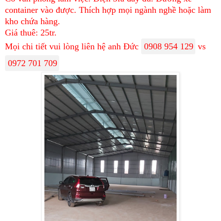
container vào được. Thích hợp mọi ngành nghề hoặc làm
kho chứa hàng.
Giá thuê: 25tr.
Mọi chi tiết vui lòng liên hệ anh Đức
0908 954 129
vs
0972 701 709