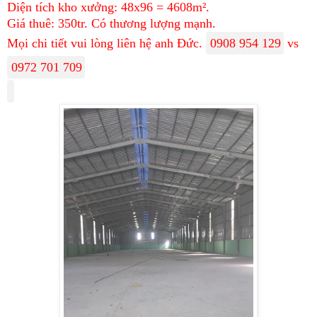
Diện tích kho xưởng: 48x96 = 4608m².
Giá thuê: 350tr. Có thương lượng mạnh.
Mọi chi tiết vui lòng liên hệ anh Đức.
0908 954 129
vs
0972 701 709