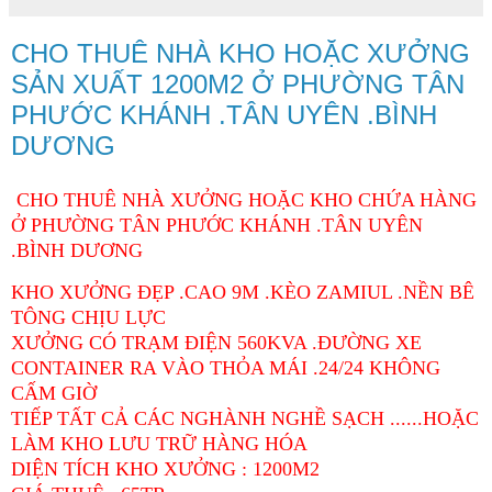
CHO THUÊ NHÀ KHO HOẶC XƯỞNG
SẢN XUẤT 1200M2 Ở PHƯỜNG TÂN
PHƯỚC KHÁNH .TÂN UYÊN .BÌNH
DƯƠNG
CHO THUÊ NHÀ XƯỞNG HOẶC KHO CHỨA HÀNG
Ở PHƯỜNG TÂN PHƯỚC KHÁNH .TÂN UYÊN
.BÌNH DƯƠNG
KHO XƯỞNG ĐẸP .CAO 9M .KÈO ZAMIUL .NỀN BÊ
TÔNG CHỊU LỰC
XƯỞNG CÓ TRẠM ĐIỆN 560KVA .ĐƯỜNG XE
CONTAINER RA VÀO THỎA MÁI .24/24 KHÔNG
CẤM GIỜ
TIẾP TẤT CẢ CÁC NGHÀNH NGHỀ SẠCH ......HOẶC
LÀM KHO LƯU TRỮ HÀNG HÓA
DIỆN TÍCH KHO XƯỞNG : 1200M2