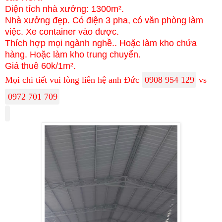
Diện tích nhà xưởng: 1300m².

Nhà xưởng đẹp. Có điện 3 pha, có văn phòng làm 
việc. Xe container vào được.

Thích hợp mọi ngành nghề.. Hoặc làm kho chứa 
hàng. Hoặc làm kho trung chuyển.

Giá thuê 60k/1m².
Mọi chi tiết vui lòng liên hệ anh Đức
0908 954 129
vs
0972 701 709