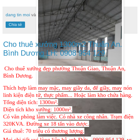
dang tin moi
vào lúc
11:50
Không có nhận xét nào:
Chia sẻ
Cho thuê xưởng 1300m2 Thuận An.
Bình Dương LH: 0908 954 129
Cho thuê xưởng đẹp phường Thuận Giao, Thuận An,
Bình Dương.
Thích hợp làm may mặc, may giầy da, đế giầy, may nón
linh kiện điện tử, thực phẩm... Hoặc làm kho chứa hàng.
Tổng diện tích: 1300m².
Diện tích kho xưởng: 1000m².
Có văn phòng làm việc. Có nhà xe công nhân. Trạm điện
320KVA. Đường xe 18 tấn vào được.
Giá thuê: 70 triệu có thương lượng.
Mọi chi tiết vui lòng liên hệ anh Đức.
0908 954 129
vs