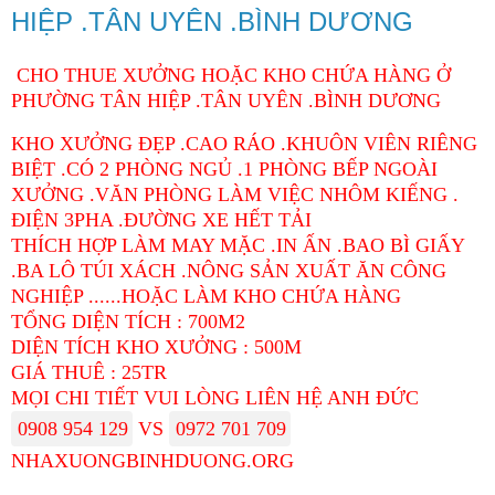
HIỆP .TÂN UYÊN .BÌNH DƯƠNG
CHO THUE XƯỞNG HOẶC KHO CHỨA HÀNG Ở
PHƯỜNG TÂN HIỆP .TÂN UYÊN .BÌNH DƯƠNG
KHO XƯỞNG ĐẸP .CAO RÁO .KHUÔN VIÊN RIÊNG
BIỆT .CÓ 2 PHÒNG NGỦ .1 PHÒNG BẾP NGOÀI
XƯỞNG .VĂN PHÒNG LÀM VIỆC NHÔM KIẾNG .
ĐIỆN 3PHA .ĐƯỜNG XE HẾT TẢI
THÍCH HỢP LÀM MAY MẶC .IN ẤN .BAO BÌ GIẤY
.BA LÔ TÚI XÁCH .NÔNG SẢN XUẤT ĂN CÔNG
NGHIỆP ......HOẶC LÀM KHO CHỨA HÀNG
TỔNG DIỆN TÍCH : 700M2
DIỆN TÍCH KHO XƯỞNG : 500M
GIÁ THUÊ : 25TR
Đã sao chép
MỌI CHI TIẾT VUI LÒNG LIÊN HỆ ANH ĐỨC
0908 954 129
VS
0972 701 709
NHAXUONGBINHDUONG.ORG