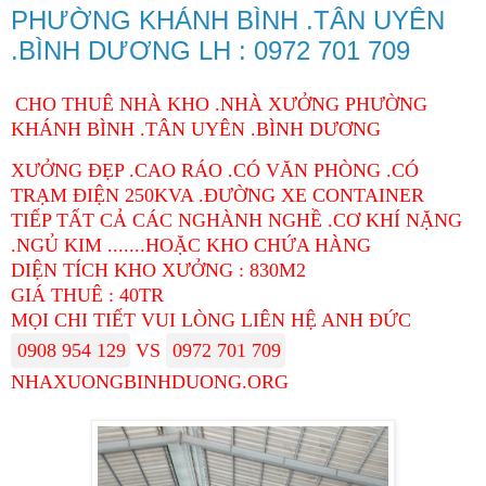
PHƯỜNG KHÁNH BÌNH .TÂN UYÊN
.BÌNH DƯƠNG LH : 0972 701 709
CHO THUÊ NHÀ KHO .NHÀ XƯỞNG PHƯỜNG
KHÁNH BÌNH .TÂN UYÊN .BÌNH DƯƠNG
XƯỞNG ĐẸP .CAO RÁO .CÓ VĂN PHÒNG .CÓ
TRẠM ĐIỆN 250KVA .ĐƯỜNG XE CONTAINER
TIẾP TẤT CẢ CÁC NGHÀNH NGHỀ .CƠ KHÍ NẶNG
.NGỦ KIM .......HOẶC KHO CHỨA HÀNG
DIỆN TÍCH KHO XƯỞNG : 830M2
GIÁ THUÊ : 40TR
MỌI CHI TIẾT VUI LÒNG LIÊN HỆ ANH ĐỨC
0908 954 129
VS
0972 701 709
NHAXUONGBINHDUONG.ORG