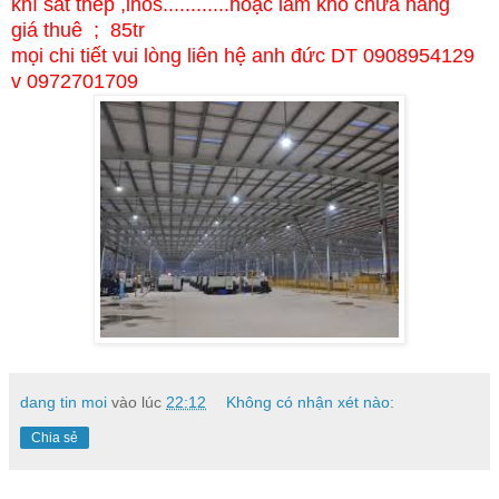
khí sắt thép ,inos............hoặc làm kho chứa hàng
giá thuê ; 85tr
mọi chi tiết vui lòng liên hệ anh đức DT 0908954129
v 0972701709
dang tin moi
vào lúc
22:12
Không có nhận xét nào:
Chia sẻ