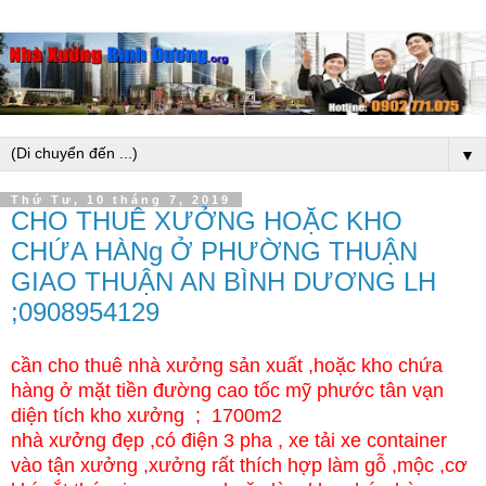
▼
Thứ Tư, 10 tháng 7, 2019
CHO THUÊ XƯỞNG HOẶC KHO
CHỨA HÀNg Ở PHƯỜNG THUẬN
GIAO THUẬN AN BÌNH DƯƠNG LH
;0908954129
cần cho thuê nhà xưởng sản xuất ,hoặc kho chứa
hàng ở mặt tiền đường cao tốc mỹ phước tân vạn
diện tích kho xưởng ; 1700m2
nhà xưởng đẹp ,có điện 3 pha , xe tải xe container
vào tận xưởng ,xưởng rất thích hợp làm gỗ ,mộc ,cơ