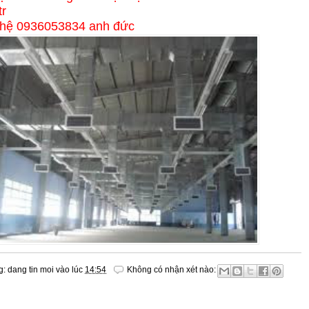
tr
ên hệ 0936053834 anh đức
g:
dang tin moi
vào lúc
14:54
Không có nhận xét nào: