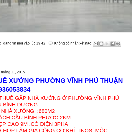
g:
dang tin moi
vào lúc
19:42
Không có nhận xét nào:
 tháng 11, 2015
UÊ XƯỞNG PHƯỜNG VĨNH PHÚ THUẬN
936053834
THUÊ GẤP NHÀ XƯỞNG Ở PHƯỜNG VĨNH PHÚ
N BÌNH DƯƠNG
H NHÀ XƯỞNG ;680M2
ÁCH CẦU BÌNH PHƯỚC 2KM
P CAO 9M ,CÓ ĐIỆN 3PHA
 HỢP LÀM GIA CÔNG CƠ KHÍ , INOS ,MỘC .