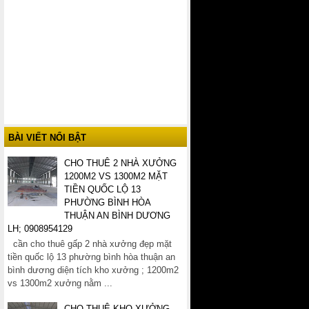
BÀI VIẾT NỔI BẬT
CHO THUÊ 2 NHÀ XƯỞNG
1200M2 VS 1300M2 MẶT
TIỀN QUỐC LỘ 13
PHƯỜNG BÌNH HÒA
THUẬN AN BÌNH DƯƠNG
LH; 0908954129
cần cho thuê gấp 2 nhà xưởng đẹp mặt
tiền quốc lộ 13 phường bình hòa thuận an
bình dương diện tích kho xưởng ; 1200m2
vs 1300m2 xưởng nằm ...
CHO THUÊ KHO XƯỞNG