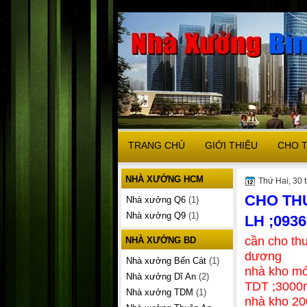
TRANG CHỦ
GIỚI THIỆU
CHO 
NHÀ XƯỞNG HCM
Thứ Hai, 30 
CHO TH
Nhà xưởng Q6
(1)
Nhà xưởng Q9
(1)
LH ;093
cần cho th
NHÀ XƯỞNG BD
dương
Nhà xưởng Bến Cát
(1)
nhà kho mớ
Nhà xưởng Dĩ An
(2)
TDT ;3000
Nhà xưởng TDM
(1)
nhà kho 200