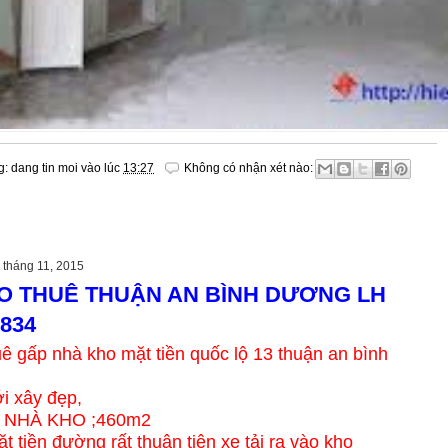
g:
dang tin moi
vào lúc
13:27
Không có nhận xét nào:
 tháng 11, 2015
O THUÊ THUẬN AN BÌNH DƯƠNG LH
3834
ê gấp nhà kho mặt tiền quốc lộ 13 thuận an bình
i xây đẹp,
 NHÀ KHO ;460m2
 tiền đường rất thuận tiện xe tải ra vào kho