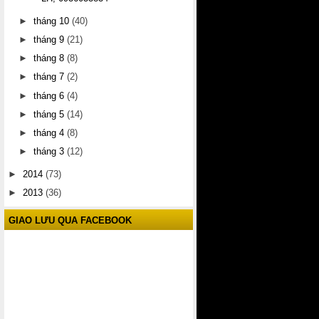
►
tháng 10
(40)
►
tháng 9
(21)
►
tháng 8
(8)
►
tháng 7
(2)
►
tháng 6
(4)
►
tháng 5
(14)
►
tháng 4
(8)
►
tháng 3
(12)
►
2014
(73)
►
2013
(36)
GIAO LƯU QUA FACEBOOK