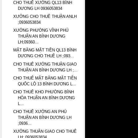
CHO THUÊ XƯỞNG QL13 BÌNH
DƯƠNG LH 0936053834
XƯỞNG CHO THUÊ THUẬN ANLH
;0936053834
XƯỞNG PHƯỜNG VĨNH PHÚ
THUẬN AN BÌNH DƯƠNG
LH;09360...
MẶT BẰNG MẶT TIỀN QL13 BÌNH
DƯƠNG CHO THUÊ LH ;093...
CHO THUÊ XƯỞNG THUẬN GIAO
THUẬN AN BÌNH DƯƠNG LH ;...
CHO THUÊ MẶT BẰNG MẶT TIỀN
QUỐC LỘ 13 BÌNH DƯƠNG L...
CHO THUÊ KHO PHƯỜNG BÌNH
HÒA THUẬN AN BÌNH DƯƠNG
L...
CHO THUÊ XƯỞNG AN PHÚ
THUẬN AN BÌNH DƯƠNG LH
;0936...
XƯỞNG THUÂN GIAO CHO THUÊ
LH; 0936053834