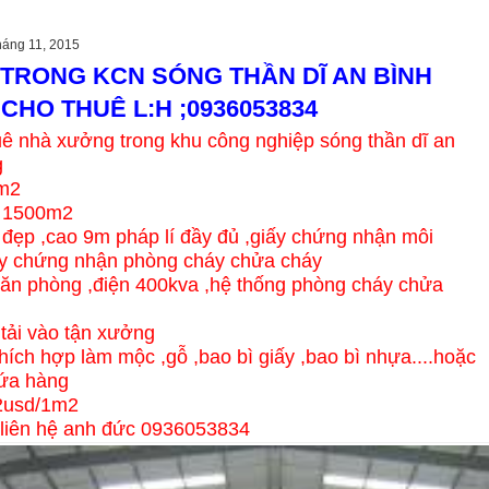
háng 11, 2015
TRONG KCN SÓNG THẦN DĨ AN BÌNH
HO THUÊ L:H ;0936053834
uê nhà xưởng trong khu công nghiệp sóng thần dĩ an
g
0m2
g 1500m2
đẹp ,cao 9m pháp lí đầy đủ ,giấy chứng nhận môi
ấy chứng nhận phòng cháy chửa cháy
ăn phòng ,điện 400kva ,hệ thống phòng cháy chửa
 tải vào tận xưởng
hích hợp làm mộc ,gỗ ,bao bì giấy ,bao bì nhựa....hoặc
hứa hàng
.2usd/1m2
t liên hệ anh đức 0936053834