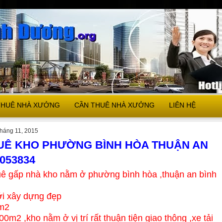
THUÊ NHÀ XƯỞNG
CẦN THUÊ NHÀ XƯỞNG
LIÊN HỆ
tháng 11, 2015
UÊ KHO PHƯỜNG BÌNH HÒA THUẬN AN
6053834
uê gấp nhà kho nằm ở phường bình hòa ,thuận an bình
i xây dựng đẹp
m2
0m2 ,kho nằm ở vị trí rất thuận tiện giao thông ,xe tải