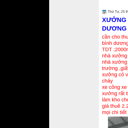
Thứ Tư, 25 t
XƯỞNG 
DƯƠNG C
cần cho th
bình dươn
TDT ;200
nhà xưởn
nhà xưởng 
trường ,gi
xưởng có v
cháy
xe công xe
xưởng rất t
làm kho c
giá thuê 2
mọi chi tiế