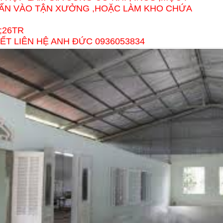
 TẤN VÀO TẬN XƯỞNG ,HOẶC LÀM KHO CHỨA
;26TR
IẾT LIÊN HỆ ANH ĐỨC 0936053834