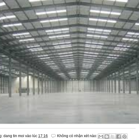
g:
dang tin moi
vào lúc
17:16
Không có nhận xét nào: