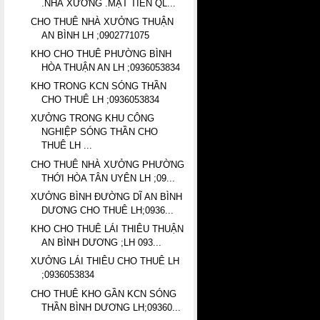
.NHÀ XƯỞNG .MẶT TIỀN QL...
CHO THUÊ NHÀ XƯỞNG THUẬN
AN BÌNH LH ;0902771075
KHO CHO THUÊ PHƯỜNG BÌNH
HÒA THUẬN AN LH ;0936053834
KHO TRONG KCN SÓNG THẦN
CHO THUÊ LH ;0936053834
XƯỞNG TRONG KHU CÔNG
NGHIỆP SÓNG THẦN CHO
THUÊ LH ...
CHO THUÊ NHÀ XƯỞNG PHƯỜNG
THỚI HÒA TÂN UYÊN LH ;09...
XƯỞNG BÌNH ĐƯỜNG DĨ AN BÌNH
DƯƠNG CHO THUÊ LH;0936...
KHO CHO THUÊ LÁI THIÊU THUẬN
AN BÌNH DƯƠNG ;LH 093...
XƯỞNG LÁI THIÊU CHO THUÊ LH
;0936053834
CHO THUÊ KHO GẦN KCN SÓNG
THẦN BÌNH DƯƠNG LH;09360...