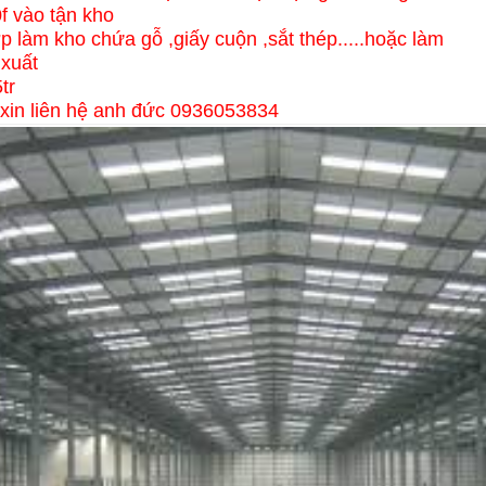
f vào tận kho
ợp làm kho chứa gỗ ,giấy cuộn ,sắt thép.....hoặc làm
xuất
tr
t xin liên hệ anh đức 0936053834