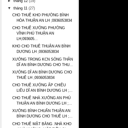
►
tháng 12
(19)
▼
tháng 11
(27)
CHO THUÊ KHO PHƯỜNG BÌNH
HÒA THUẬN AN LH ;0936053834
CHO THUÊ XƯỞNG PHƯỜNG
VĨNH PHÚ THUẬN AN
LH;093605...
KHO CHO THUÊ THUẬN AN BÌNH
DƯƠNG LH ;0936053834
XƯỞNG TRONG KCN SÓNG THẦN
DĨ AN BÌNH DƯƠNG CHO THU...
XƯỞNG DĨ AN BÌNH DƯƠNG CHO
THUÊ LH ;0936053834
CHO THUÊ XƯỞNG ẤP CHIÊU
LIÊU DĨ AN BÌNH DƯƠNG LH ;...
CHO THUÊ NHÀ XƯỞNG AN PHÚ
THUẬN AN BÌNH DƯƠNG LH ;...
XƯỞNG BÌNH CHUẨN THUẬN AN
BÌNH DƯƠNG CHO THUÊ LH ;...
CHO THUÊ MẶT BẰNG .NHÀ KHO