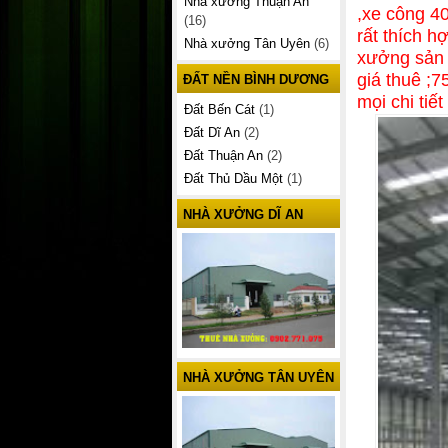
Nhà xưởng Thuận An
,xe công 40
(16)
rất thích h
Nhà xưởng Tân Uyên
(6)
xưởng sản 
giá thuê ;75
ĐẤT NỀN BÌNH DƯƠNG
mọi chi tiế
Đất Bến Cát
(1)
Đất Dĩ An
(2)
Đất Thuận An
(2)
Đất Thủ Dầu Một
(1)
NHÀ XƯỞNG DĨ AN
NHÀ XƯỞNG TÂN UYÊN