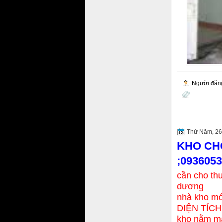
Người đăn
Thứ Năm, 26
KHO CH
;093605
cần cho thu
dương
nhà kho mớ
DIỆN TÍCH
kho nằm mặt