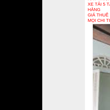
XE TẢI 5
HÀNG
GIÁ THUÊ 
MỌI CHI T