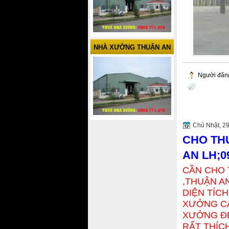
NHÀ XƯỞNG THUẬN AN
Người đăn
Chủ Nhật, 29
CHO TH
AN LH;0
CẦN CHO 
,THUẬN A
DIỆN TÍC
XƯỞNG C
XƯỞNG ĐẸ
RẤT THÍCH