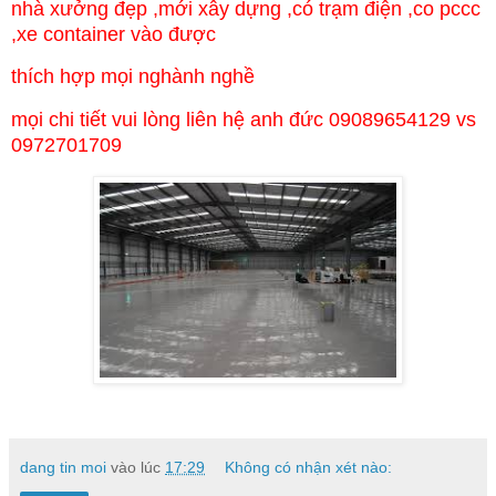
nhà xưởng đẹp ,mới xây dựng ,có trạm điện ,co pccc
,xe container vào được
thích hợp mọi nghành nghề
mọi chi tiết vui lòng liên hệ anh đức 09089654129 vs
0972701709
dang tin moi
vào lúc
17:29
Không có nhận xét nào: