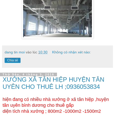
dang tin moi
vào lúc
10:30
Không có nhận xét nào:
Chia sẻ
Thứ Sáu, 4 tháng 3, 2016
XƯỞNG XÃ TÂN HIỆP HUYỆN TÂN
UYÊN CHO THUÊ LH ;0936053834
hiện đang có nhiều nhà xưởng ở xã tân hiệp ,huyện
tân uyên bình dương cho thuê gấp
diện tích nhà xưởng ; 800m2 -1000m2 -1500m2