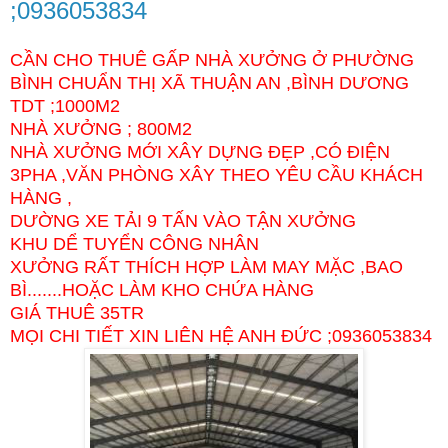
;0936053834
CẦN CHO THUÊ GẤP NHÀ XƯỞNG Ở PHƯỜNG
BÌNH CHUẨN THỊ XÃ THUẬN AN ,BÌNH DƯƠNG
TDT ;1000M2
NHÀ XƯỞNG ; 800M2
NHÀ XƯỞNG MỚI XÂY DỰNG ĐẸP ,CÓ ĐIỆN
3PHA ,VĂN PHÒNG XÂY THEO YÊU CẦU KHÁCH
HÀNG ,
DƯỜNG XE TẢI 9 TẤN VÀO TẬN XƯỞNG
KHU DỂ TUYỂN CÔNG NHÂN
XƯỞNG RẤT THÍCH HỢP LÀM MAY MẶC ,BAO
BÌ.......HOẶC LÀM KHO CHỨA HÀNG
GIÁ THUÊ 35TR
MỌI CHI TIẾT XIN LIÊN HỆ ANH ĐỨC ;0936053834