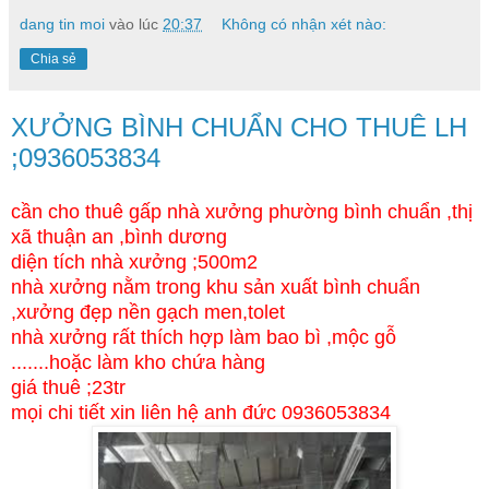
dang tin moi
vào lúc
20:37
Không có nhận xét nào:
Chia sẻ
XƯỞNG BÌNH CHUẨN CHO THUÊ LH
;0936053834
cần cho thuê gấp nhà xưởng phường bình chuẩn ,thị
xã thuận an ,bình dương
diện tích nhà xưởng ;500m2
nhà xưởng nằm trong khu sản xuất bình chuẩn
,xưởng đẹp nền gạch men,tolet
nhà xưởng rất thích hợp làm bao bì ,mộc gỗ
.......hoặc làm kho chứa hàng
giá thuê ;23tr
mọi chi tiết xin liên hệ anh đức 0936053834