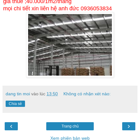
giá thuê ;40.000/1m2/tháng
mọi chi tiết xin liên hệ anh đức 0936053834
dang tin moi
vào lúc
13:50
Không có nhận xét nào:
Chia sẻ
‹
›
Trang chủ
Xem phiên bản web