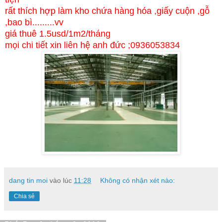
rất thích hợp làm kho chứa hàng hóa ,giấy cuộn ,gỗ
,bao bì.........vv
giá thuê 1.5usd/1m2/tháng
mọi chi tiết xin liên hệ anh đức ;0936053834
dang tin moi
vào lúc
11:28
Không có nhận xét nào:
Chia sẻ