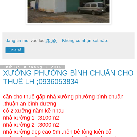
dang tin moi
vào lúc
20:59
Không có nhận xét nào:
Chia sẻ
Thứ Ba, 8 tháng 3, 2016
XƯỞNG PHƯỜNG BÌNH CHUẨN CHO
THUÊ LH ;0936053834
cần cho thuê gấp nhà xưởng phường bình chuẩn
,thuận an bình dương
có 2 xưởng nằm kề nhau
nhà xưởng 1 ;3100m2
nhà xưởng 2 ;3000m2
nhà xưởng đẹp cao 9m ,nền bê tông kiên cố