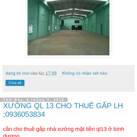
dang tin moi
vào lúc
17:09
Không có nhận xét nào:
Chia sẻ
Thứ Bảy, 5 tháng 3, 2016
XƯỞNG QL 13 CHO THUÊ GẤP LH
;0936053834
cần cho thuê gấp nhà xưởng mặt tiền ql13 ở bình
dương