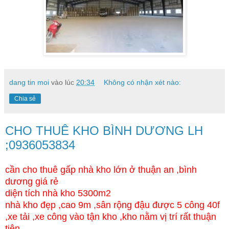
dang tin moi
vào lúc
20:34
Không có nhận xét nào:
Chia sẻ
CHO THUÊ KHO BÌNH DƯƠNG LH
;0936053834
cần cho thuê gấp nhà kho lớn ở thuận an ,bình
dương giá rẻ
diện tích nhà kho 5300m2
nhà kho đẹp ,cao 9m ,sân rộng đậu được 5 công 40f
,xe tải ,xe công vào tận kho ,kho nằm vị trí rất thuận
tiện