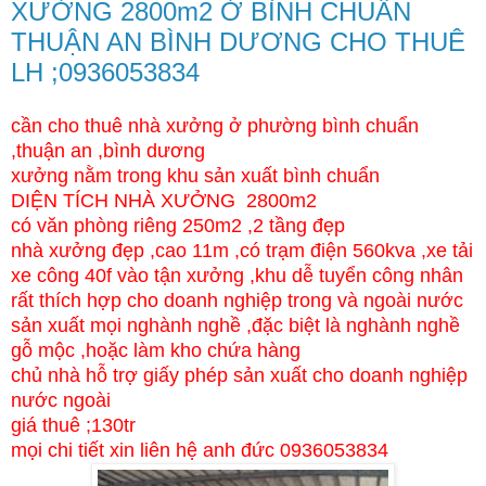
XƯỞNG 2800m2 Ở BÌNH CHUẨN
THUẬN AN BÌNH DƯƠNG CHO THUÊ
LH ;0936053834
cần cho thuê nhà xưởng ở phường bình chuẩn
,thuận an ,bình dương
xưởng nằm trong khu sản xuất bình chuẩn
DIỆN TÍCH NHÀ XƯỞNG 2800m2
có văn phòng riêng 250m2 ,2 tầng đẹp
nhà xưởng đẹp ,cao 11m ,có trạm điện 560kva ,xe tải
xe công 40f vào tận xưởng ,khu dễ tuyển công nhân
rất thích hợp cho doanh nghiệp trong và ngoài nước
sản xuất mọi nghành nghề ,đặc biệt là nghành nghề
gỗ mộc ,hoặc làm kho chứa hàng
chủ nhà hỗ trợ giấy phép sản xuất cho doanh nghiệp
nước ngoài
giá thuê ;130tr
mọi chi tiết xin liên hệ anh đức 0936053834