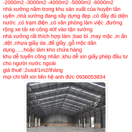
-2000m2 -3000m2 -4000m2 -5000m2 -6000m2
nhà xưởng nằm trong khu sản xuất của huyện tân
uyên ,nhà xưởng đang xây dựng đẹp ,có đầy đủ diện
nước ,có trạm điện ,có văn phòng làm việc ,đường
rộng xe tải xe công 40f vào tận xưởng
nhà xưởng rất thích hợp làm ;bao bì ,may mặc ,in ấn
,dệt ,nhựa giầy da ,đế giầy ,gỗ mộc dân
dụng......hoặc làm kho chứa hàng
khu dễ tuyển công nhân ,khu dễ xin giấy phép đầu tư
cho người nước ngoài
giá thuê ;2usd/1m2/tháng
mọi chi tiết xin liên hệ anh đức 0936053834