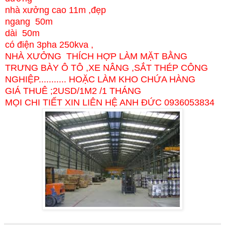
nhà xưởng cao 11m ,đẹp
ngang 50m
dài 50m
có điện 3pha 250kva ,
NHÀ XƯỞNG THÍCH HỢP LÀM MẶT BẰNG
TRƯNG BÀY Ô TÔ ,XE NÂNG ,SẮT THÉP CÔNG
NGHIỆP........... HOẶC LÀM KHO CHỨA HÀNG
GIÁ THUÊ ;2USD/1M2 /1 THÁNG
MỌI CHI TIẾT XIN LIÊN HỆ ANH ĐỨC 0936053834