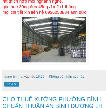
rất thích hợp mọi nghành nghề,
giá thuê 30ng đến 45ng /1m2 /1 tháng
mọi chi tiết xin liên hệ 0936053834 anh đức
dang tin moi
vào lúc
18:20
Không có nhận xét nào:
Chia sẻ
CHO THUÊ XƯỞNG PHƯỜNG BÌNH
CHUẨN THUẬN AN BÌNH DƯƠNG LH