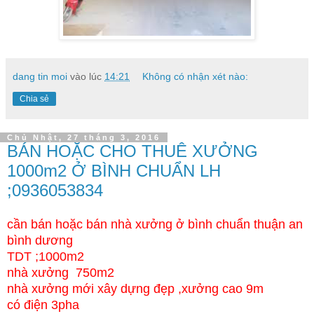
dang tin moi
vào lúc
14:21
Không có nhận xét nào:
Chia sẻ
Chủ Nhật, 27 tháng 3, 2016
BÁN HOẶC CHO THUÊ XƯỞNG
1000m2 Ở BÌNH CHUẨN LH
;0936053834
cần bán hoặc bán nhà xưởng ở bình chuẩn thuận an
bình dương
TDT ;1000m2
nhà xưởng 750m2
nhà xưởng mới xây dựng đẹp ,xưởng cao 9m
có điện 3pha