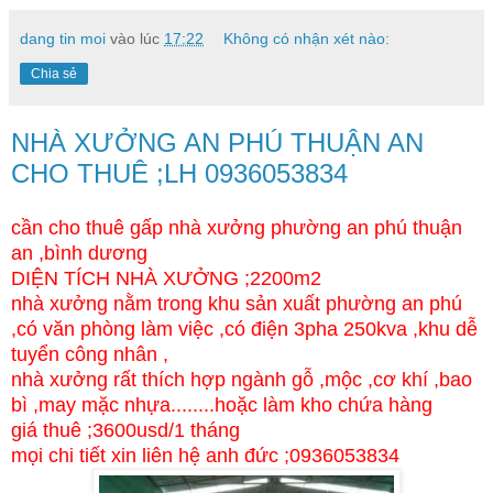
dang tin moi
vào lúc
17:22
Không có nhận xét nào:
Chia sẻ
NHÀ XƯỞNG AN PHÚ THUẬN AN
CHO THUÊ ;LH 0936053834
cần cho thuê gấp nhà xưởng phường an phú thuận
an ,bình dương
DIỆN TÍCH NHÀ XƯỞNG ;2200m2
nhà xưởng nằm trong khu sản xuất phường an phú
,có văn phòng làm việc ,có điện 3pha 250kva ,khu dễ
tuyển công nhân ,
nhà xưởng rất thích hợp ngành gỗ ,mộc ,cơ khí ,bao
bì ,may mặc nhựa........hoặc làm kho chứa hàng
giá thuê ;3600usd/1 tháng
mọi chi tiết xin liên hệ anh đức ;0936053834