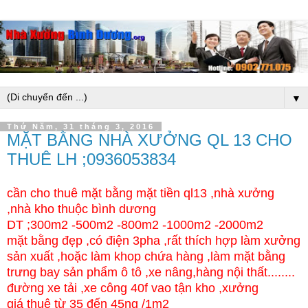
▼
Thứ Năm, 31 tháng 3, 2016
MẶT BẰNG NHÀ XƯỞNG QL 13 CHO
THUÊ LH ;0936053834
cần cho thuê mặt bằng mặt tiền ql13 ,nhà xưởng
,nhà kho thuộc bình dương
DT ;300m2 -500m2 -800m2 -1000m2 -2000m2
mặt bằng đẹp ,có điện 3pha ,rất thích hợp làm xưởng
sản xuất ,hoặc làm khop chứa hàng ,làm mặt bằng
trưng bay sản phẩm ô tô ,xe nâng,hàng nội thất........
đường xe tải ,xe công 40f vao tận kho ,xưởng
giá thuê từ 35 đến 45ng /1m2