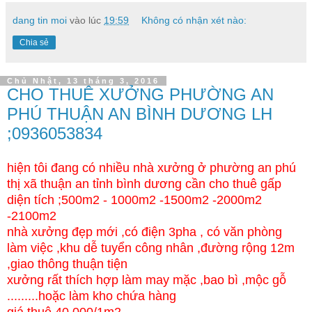
dang tin moi
vào lúc
19:59
Không có nhận xét nào:
Chia sẻ
Chủ Nhật, 13 tháng 3, 2016
CHO THUÊ XƯỞNG PHƯỜNG AN
PHÚ THUẬN AN BÌNH DƯƠNG LH
;0936053834
hiện tôi đang có nhiều nhà xưởng ở phường an phú
thị xã thuận an tỉnh bình dương cần cho thuê gấp
diện tích ;500m2 - 1000m2 -1500m2 -2000m2
-2100m2
nhà xưởng đẹp mới ,có điện 3pha , có văn phòng
làm việc ,khu dễ tuyển công nhân ,đường rộng 12m
,giao thông thuận tiện
xưởng rất thích hợp làm may mặc ,bao bì ,mộc gỗ
.........hoặc làm kho chứa hàng
giá thuê 40.000/1m2