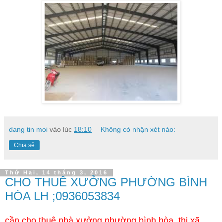
dang tin moi
vào lúc
18:10
Không có nhận xét nào:
Chia sẻ
Thứ Hai, 14 tháng 3, 2016
CHO THUÊ XƯỞNG PHƯỜNG BÌNH
HÒA LH ;0936053834
cần cho thuê nhà xưởng phường bình hòa ,thị xã