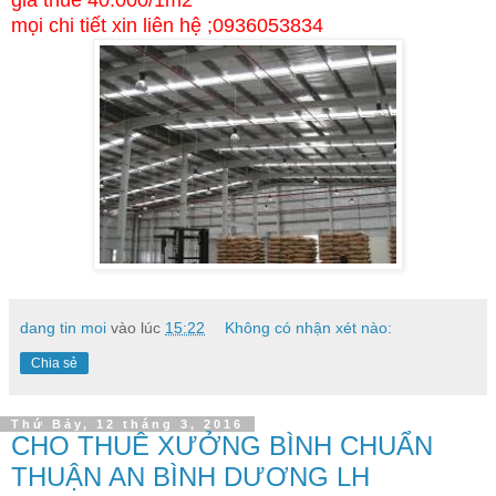
mọi chi tiết xin liên hệ ;0936053834
dang tin moi
vào lúc
15:22
Không có nhận xét nào:
Chia sẻ
Thứ Bảy, 12 tháng 3, 2016
CHO THUÊ XƯỞNG BÌNH CHUẨN
THUẬN AN BÌNH DƯƠNG LH