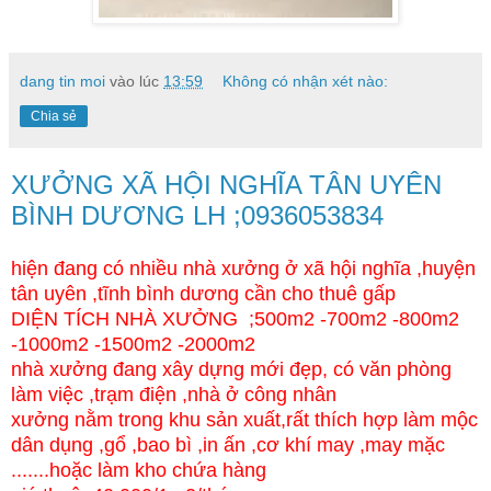
dang tin moi
vào lúc
13:59
Không có nhận xét nào:
Chia sẻ
XƯỞNG XÃ HỘI NGHĨA TÂN UYÊN
BÌNH DƯƠNG LH ;0936053834
hiện đang có nhiều nhà xưởng ở xã hội nghĩa ,huyện
tân uyên ,tĩnh bình dương cần cho thuê gấp
DIỆN TÍCH NHÀ XƯỞNG ;500m2 -700m2 -800m2
-1000m2 -1500m2 -2000m2
nhà xưởng đang xây dựng mới đẹp, có văn phòng
làm việc ,trạm điện ,nhà ở công nhân
xưởng nằm trong khu sản xuất,rất thích hợp làm mộc
dân dụng ,gổ ,bao bì ,in ấn ,cơ khí may ,may mặc
.......hoặc làm kho chứa hàng