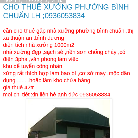
Thứ Tư, 9 tháng 3, 2016
CHO THUÊ XƯỞNG PHƯỜNG BÌNH
CHUẨN LH ;0936053834
cần cho thuê gấp nhà xưởng phường bình chuẩn ,thị
xã thuận an ,bình dương
diện tích nhà xưởng 1000m2
nhà xưởng đẹp ,sạch sẻ ,nền sơn chống cháy ,có
điện 3pha ,văn phòng làm việc
khu dể tuyển công nhân
xửng rất thích hợp làm bao bì ,cơ sở may ,mộc dân
dụng ........hoặc làm kho chứa hàng
giá thuê 42tr
mọi chi tiết xin liên hệ anh đức 0936053834