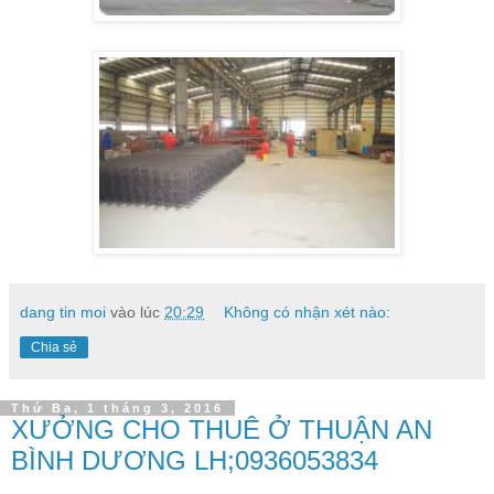
dang tin moi
vào lúc
20:29
Không có nhận xét nào:
Chia sẻ
Thứ Ba, 1 tháng 3, 2016
XƯỞNG CHO THUÊ Ở THUẬN AN
BÌNH DƯƠNG LH;0936053834