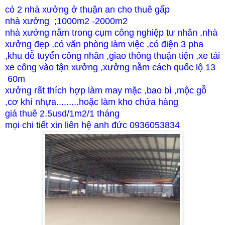
có 2 nhà xưởng ở thuận an cho thuê gấp
nhà xưởng ;1000m2 -2000m2
nhà xưởng nằm trong cụm công nghiệp tư nhân ,nhà
xưởng đẹp ,có văn phòng làm việc ,có điện 3 pha
,khu dễ tuyển công nhân ,giao thông thuận tiện ,xe tải
xe công vào tận xưởng ,xưởng nằm cách quốc lộ 13
60m
xưởng rất thích hợp làm may mặc ,bao bì ,mộc gỗ
,cơ khí nhựa.........hoặc làm kho chứa hàng
giá thuê 2.5usd/1m2/1 tháng
mọi chi tiết xin liên hệ anh đức 0936053834