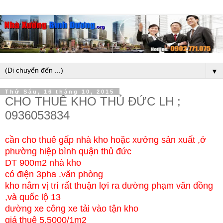
▼
Thứ Sáu, 16 tháng 10, 2015
CHO THUÊ KHO THỦ ĐỨC LH ;
0936053834
cần cho thuê gấp nhà kho hoặc xưởng sản xuất ,ở
phường hiệp bình quận thủ đức
DT 900m2 nhà kho
có điện 3pha .văn phòng
kho nằm vị trí rất thuận lợi ra dường phạm văn đồng
,và quốc lộ 13
dường xe công xe tải vào tận kho
giá thuê 5.5000/1m2