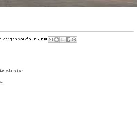
g:
dang tin moi
vào lúc
20:00
n xét nào:
ét