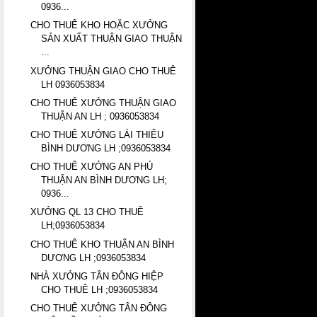
0936...
CHO THUÊ KHO HOẶC XƯỞNG
SẢN XUẤT THUẬN GIAO THUẬN
...
XƯỞNG THUẬN GIAO CHO THUÊ
LH 0936053834
CHO THUÊ XƯỞNG THUẬN GIAO
THUẬN AN LH ; 0936053834
CHO THUÊ XƯỞNG LÁI THIÊU
BÌNH DƯƠNG LH ;0936053834
CHO THUÊ XƯỞNG AN PHÚ
THUẬN AN BÌNH DƯƠNG LH;
0936...
XƯỞNG QL 13 CHO THUÊ
LH;0936053834
CHO THUÊ KHO THUẬN AN BÌNH
DƯƠNG LH ;0936053834
NHÀ XƯỞNG TÂN ĐÔNG HIỆP
CHO THUÊ LH ;0936053834
CHO THUÊ XƯỞNG TÂN ĐÔNG