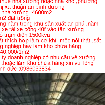
 thuê nhà xưởng hoặc nhà kho ,phường
hị xã thuận an bình dương
ch nhà xưởng ;4600m2
m2 đất trống
ng nằm trong khu sản xuất an phú ,nằm
ẹp xe tải xe công 40f vào tận xưởng
ó trạm điện 1500kva
t thích hợp làm cơ khí ,mộc nội thất ,sắt
ng nghiệp hay làm kho chứa hàng
 40.000/1m2
 ty doanh nghiệp có nhu cầu về xưởng
 ,hoặc làm kho chứa hàng xin vui lòng
anh đức ;0936053834