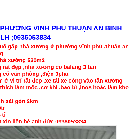
PHƯỜNG VĨNH PHÚ THUẬN AN BÌNH
H ;0936053834
huê gấp nhà xưởng ở phường vĩnh phú ,thuận an
ng
 nhà xưởng 530m2
 rất đẹp ,nhà xưởng có balang 3 tấn
 có văn phòng ,điện 3pha
ở vị trí rất đẹp ,xe tải xe công vào tận xưởng
thích làm mộc ,cơ khí ,bao bì ,inos hoặc làm kho
g
h sài gòn 2km
0tr
 tỉ
ết xin liên hệ anh đức 0936053834