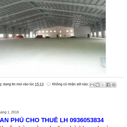
g:
dang tin moi
vào lúc
15:13
Không có nhận xét nào:
háng 1, 2016
AN PHÚ CHO THUÊ LH 0936053834