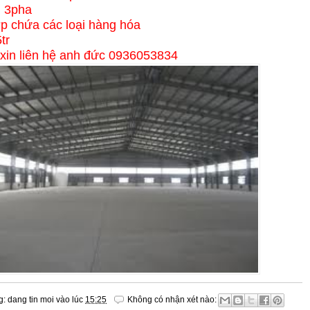
n 3pha
ợp chứa các loại hàng hóa
tr
t xin liên hệ anh đức 0936053834
g:
dang tin moi
vào lúc
15:25
Không có nhận xét nào: