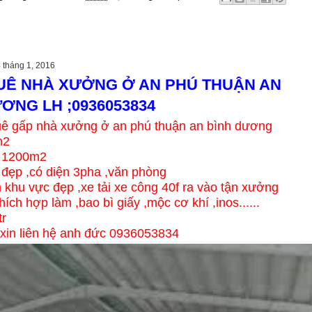
 tháng 1, 2016
UÊ NHÀ XƯỞNG Ở AN PHÚ THUẬN AN
ƠNG LH ;0936053834
uê gấp nhà xưởng ở an phú thuận an bình dương
m2
 1200m2
đẹp ,có diện 3pha ,văn phòng
khu vực đẹp ,xe tải xe công 40f ra vào tận xưởng
hích hợp làm ,bao bì giấy ,mộc cơ khí ,inos......
tr
t xin liên hệ anh đức 0936053834