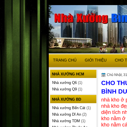
TRANG CHỦ
GIỚI THIỆU
CHO 
NHÀ XƯỞNG HCM
Chủ Nhật, 31
CHO TH
Nhà xưởng Q6
(1)
Nhà xưởng Q9
(1)
BÌNH DƯ
nhà kho ở 
NHÀ XƯỞNG BD
nhà kho đẹ
Nhà xưởng Bến Cát
(1)
diện tích 
Nhà xưởng Dĩ An
(2)
kho nằm ở v
Nhà xưởng TDM
(1)
kho nằm c