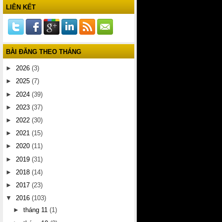
LIÊN KẾT
BÀI ĐĂNG THEO THÁNG
►
2026
(3)
►
2025
(7)
►
2024
(39)
►
2023
(37)
►
2022
(30)
►
2021
(15)
►
2020
(11)
►
2019
(31)
►
2018
(14)
►
2017
(23)
▼
2016
(103)
►
tháng 11
(1)