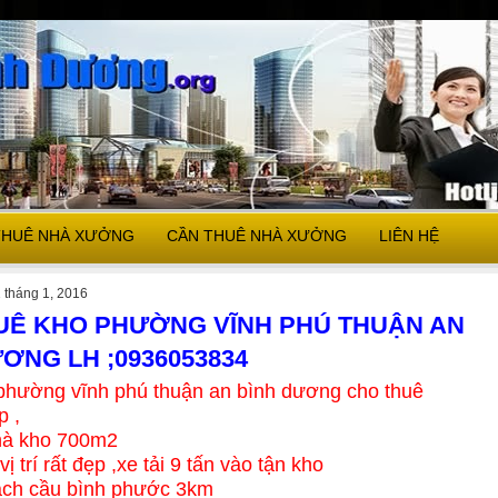
THUÊ NHÀ XƯỞNG
CẦN THUÊ NHÀ XƯỞNG
LIÊN HỆ
 tháng 1, 2016
UÊ KHO PHƯỜNG VĨNH PHÚ THUẬN AN
ƠNG LH ;0936053834
phường vĩnh phú thuận an bình dương cho thuê
p ,
nhà kho 700m2
ị trí rất đẹp ,xe tải 9 tấn vào tận kho
ách cầu bình phước 3km