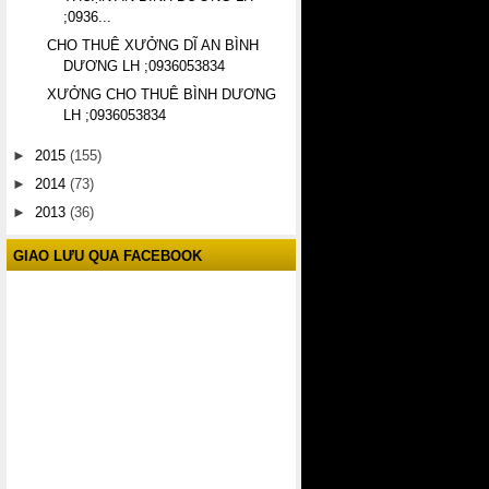
;0936...
CHO THUÊ XƯỞNG DĨ AN BÌNH
DƯƠNG LH ;0936053834
XƯỞNG CHO THUÊ BÌNH DƯƠNG
LH ;0936053834
►
2015
(155)
►
2014
(73)
►
2013
(36)
GIAO LƯU QUA FACEBOOK