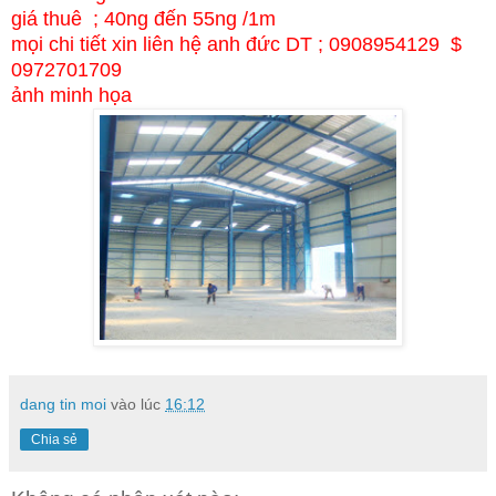
giá thuê ; 40ng đến 55ng /1m
mọi chi tiết xin liên hệ anh đức DT ; 0908954129 $
0972701709
ảnh minh họa
dang tin moi
vào lúc
16:12
Chia sẻ