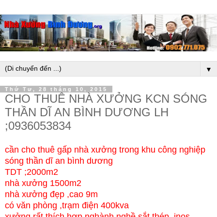
▼
Thứ Tư, 28 tháng 10, 2015
CHO THUÊ NHÀ XƯỞNG KCN SÓNG
THẦN DĨ AN BÌNH DƯƠNG LH
;0936053834
cần cho thuê gấp nhà xưởng trong khu công nghiệp
sóng thần dĩ an bình dương
TDT ;2000m2
nhà xưởng 1500m2
nhà xưởng đẹp ,cao 9m
có văn phòng ,trạm điện 400kva
xưởng rất thích hợp nghành nghề sắt thép .inos