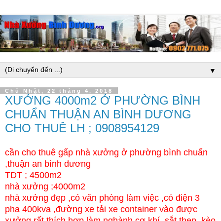
▼
Chủ Nhật, 22 tháng 4, 2018
XƯỞNG 4000m2 Ở PHƯỜNG BÌNH
CHUẨN THUẬN AN BÌNH DƯƠNG
CHO THUÊ LH ; 0908954129
cần cho thuê gấp nhà xưởng ở phường bình chuẩn
,thuận an bình dương
TDT ; 4500m2
nhà xưởng ;4000m2
nhà xưởng đẹp ,có văn phòng làm việc ,có điện 3
pha 400kva ,đường xe tải xe container vào được
xưởng rất thích hợp làm nghành cơ khí ,sắt thep ,kèo