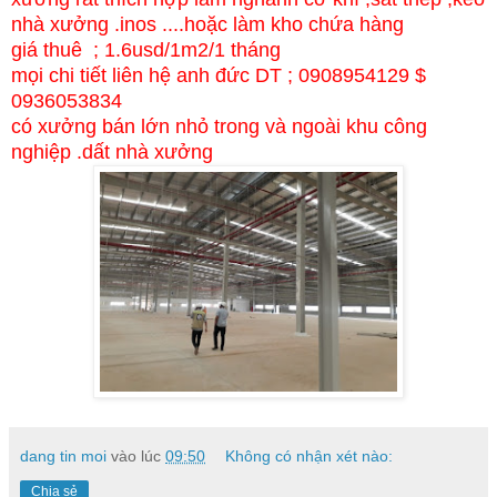
nhà xưởng .inos ....hoặc làm kho chứa hàng
giá thuê ; 1.6usd/1m2/1 tháng
mọi chi tiết liên hệ anh đức DT ; 0908954129 $
0936053834
có xưởng bán lớn nhỏ trong và ngoài khu công
nghiệp .dất nhà xưởng
dang tin moi
vào lúc
09:50
Không có nhận xét nào:
Chia sẻ