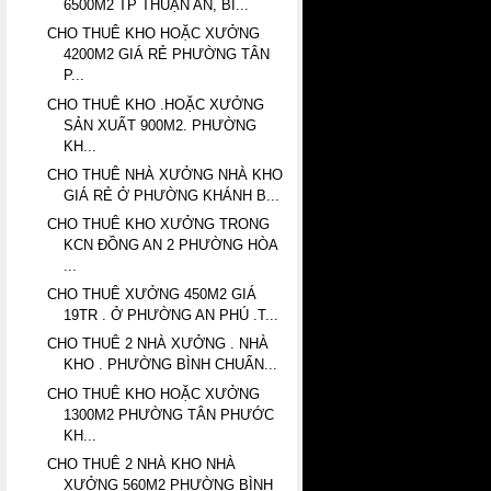
6500M2 TP THUẬN AN, BÌ...
CHO THUÊ KHO HOẶC XƯỞNG
4200M2 GIÁ RẺ PHƯỜNG TÂN
P...
CHO THUÊ KHO .HOẶC XƯỞNG
SẢN XUẤT 900M2. PHƯỜNG
KH...
CHO THUÊ NHÀ XƯỞNG NHÀ KHO
GIÁ RẺ Ở PHƯỜNG KHÁNH B...
CHO THUÊ KHO XƯỞNG TRONG
KCN ĐỒNG AN 2 PHƯỜNG HÒA
...
CHO THUÊ XƯỞNG 450M2 GIÁ
19TR . Ở PHƯỜNG AN PHÚ .T...
CHO THUÊ 2 NHÀ XƯỞNG . NHÀ
KHO . PHƯỜNG BÌNH CHUẨN...
CHO THUÊ KHO HOẶC XƯỞNG
1300M2 PHƯỜNG TÂN PHƯỚC
KH...
CHO THUÊ 2 NHÀ KHO NHÀ
XƯỞNG 560M2 PHƯỜNG BÌNH