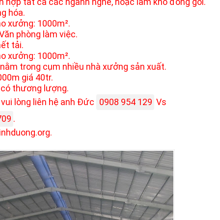
h hợp tất cả các ngành nghề, hoặc làm kho đóng gói.
ng hóa.
kho xưởng: 1000m².
 Văn phòng làm việc.
t tải.
kho xưởng: 1000m².
nằm trong cụm nhiều nhà xưởng sản xuất.
000m giá 40tr.
 có thương lượng.
t vui lòng liên hệ anh Đức
0908 954 129
Vs
709
.
nhduong.org.