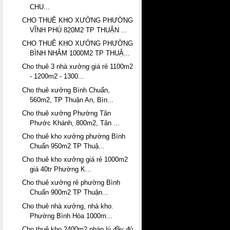
CHU...
CHO THUÊ KHO XƯỞNG PHƯỜNG
VĨNH PHÚ 820M2 TP THUẬN ...
CHO THUÊ KHO XƯỞNG PHƯỜNG
BÌNH NHÂM 1000M2 TP THUẬ...
Cho thuê 3 nhà xưởng giá rẻ 1100m2
- 1200m2 - 1300...
Cho thuê xưởng Bình Chuẩn,
560m2, TP Thuận An, Bìn...
Cho thuê xưởng Phường Tân
Phước Khánh, 800m2, Tân ...
Cho thuê kho xưởng phường Bình
Chuẩn 950m2 TP Thuậ...
Cho thuê kho xưởng giá rẻ 1000m2
giá 40tr Phường K...
Cho thuê xưởng rẻ phường Bình
Chuẩn 900m2 TP Thuận...
Cho thuê nhà xưởng, nhà kho.
Phường Bình Hòa 1000m...
Cho thuê kho 2400m2 pháp lý đầy đủ