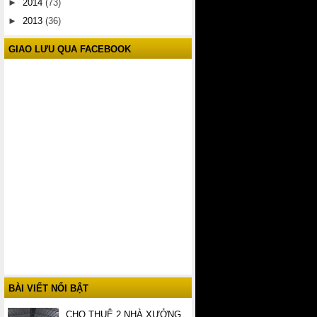
►
2014
(73)
►
2013
(36)
GIAO LƯU QUA FACEBOOK
BÀI VIẾT NỔI BẬT
CHO THUÊ 2 NHÀ XƯỞNG