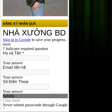
ĐĂNG KÝ NHẬN QUÀ