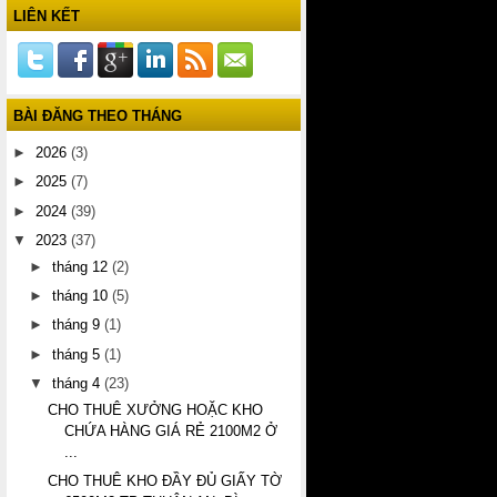
LIÊN KẾT
BÀI ĐĂNG THEO THÁNG
►
2026
(3)
►
2025
(7)
►
2024
(39)
▼
2023
(37)
►
tháng 12
(2)
►
tháng 10
(5)
►
tháng 9
(1)
►
tháng 5
(1)
▼
tháng 4
(23)
CHO THUÊ XƯỞNG HOẶC KHO
CHỨA HÀNG GIÁ RẺ 2100M2 Ở
...
CHO THUÊ KHO ĐẦY ĐỦ GIẤY TỜ