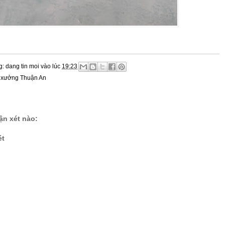
g:
dang tin moi
vào lúc
19:23
 xưởng Thuận An
n xét nào:
ét