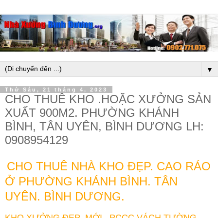
▼
Thứ Sáu, 21 tháng 4, 2023
CHO THUÊ KHO .HOẶC XƯỞNG SẢN
XUẤT 900M2. PHƯỜNG KHÁNH
BÌNH, TÂN UYÊN, BÌNH DƯƠNG LH:
0908954129
CHO THUÊ NHÀ KHO ĐẸP. CAO RÁO
Ở PHƯỜNG KHÁNH BÌNH. TÂN
UYÊN. BÌNH DƯƠNG.
KHO XƯỞNG ĐẸP .MỚI . PCCC VÁCH TƯỜNG