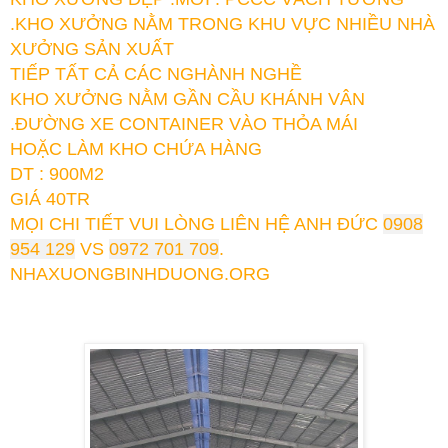
.KHO XƯỞNG NẰM TRONG KHU VỰC NHIỀU NHÀ
XƯỞNG SẢN XUẤT
TIẾP TẤT CẢ CÁC NGHÀNH NGHỀ
KHO XƯỞNG NẰM GẦN CẦU KHÁNH VÂN
.ĐƯỜNG XE CONTAINER VÀO THỎA MÁI
HOẶC LÀM KHO CHỨA HÀNG
DT : 900M2
GIÁ 40TR
MỌI CHI TIẾT VUI LÒNG LIÊN HỆ ANH ĐỨC
0908
954 129
VS
0972 701 709
.
NHAXUONGBINHDUONG.ORG