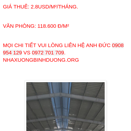
GIÁ THUÊ: 2.8USD/M²/THÁNG.
VĂN PHÒNG: 118.600 Đ/M²
MỌI CHI TIẾT VUI LÒNG LIÊN HỆ ANH ĐỨC
0908
954 129
VS
0972 701 709
.
NHAXUONGBINHDUONG.ORG