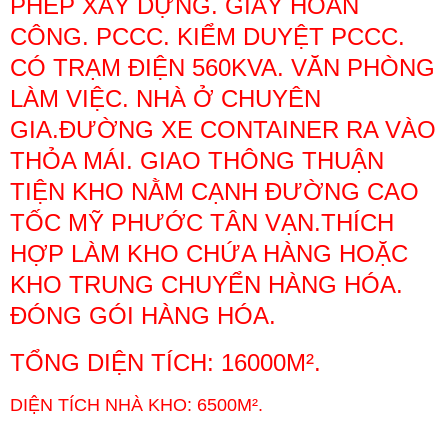
PHÉP XÂY DỰNG. GIẤY HOÀN
CÔNG. PCCC. KIỂM DUYỆT PCCC.
CÓ TRẠM ĐIỆN 560KVA. VĂN PHÒNG
LÀM VIỆC. NHÀ Ở CHUYÊN
GIA.
ĐƯỜNG XE CONTAINER RA VÀO
THỎA MÁI. GIAO THÔNG THUẬN
TIỆN KHO NẰM CẠNH ĐƯỜNG CAO
TỐC MỸ PHƯỚC TÂN VẠN.
THÍCH
HỢP LÀM KHO CHỨA HÀNG HOẶC
KHO TRUNG CHUYỂN HÀNG HÓA.
ĐÓNG GÓI HÀNG HÓA.
TỔNG DIỆN TÍCH: 16000M².
DIỆN TÍCH NHÀ KHO: 6500M².