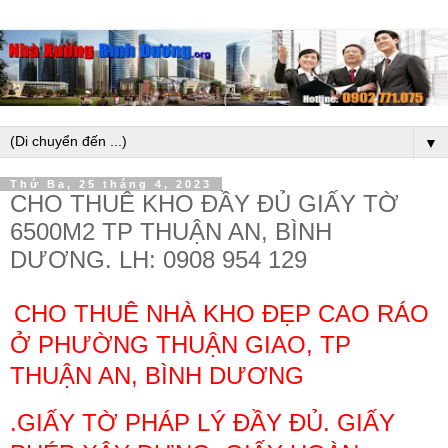
▼
Thứ Ba, 25 tháng 4, 2023
CHO THUÊ KHO ĐẦY ĐỦ GIẤY TỜ
6500M2 TP THUẬN AN, BÌNH
DƯƠNG. LH: 0908 954 129
CHO THUÊ NHÀ KHO ĐẸP CAO RÁO
Ở PHƯỜNG THUẬN GIAO, TP
THUẬN AN, BÌNH DƯƠNG
.
GIẤY TỜ PHÁP LÝ ĐẦY ĐỦ. GIẤY