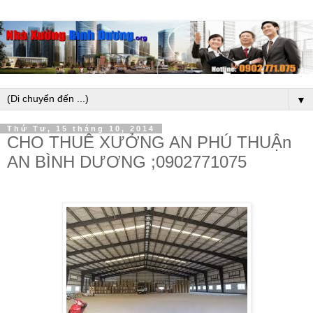
▼
Thứ Tư, 15 tháng 10, 2014
CHO THUÊ XƯỞNG AN PHÚ THUẬn
AN BÌNH DƯƠNG ;0902771075