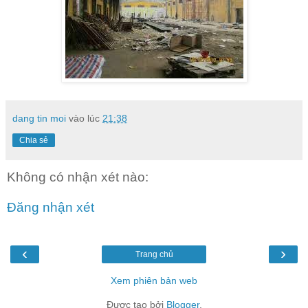
dang tin moi
vào lúc
21:38
Chia sẻ
Không có nhận xét nào:
Đăng nhận xét
‹
›
Trang chủ
Xem phiên bản web
Được tạo bởi
Blogger
.