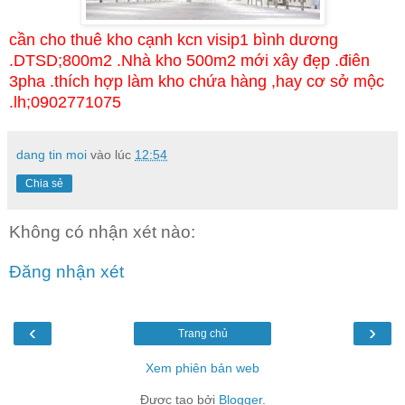
cần cho thuê kho cạnh kcn visip1 bình dương
.DTSD;800m2 .Nhà kho 500m2 mới xây đẹp .điên
3pha .thích hợp làm kho chứa hàng ,hay cơ sở mộc
.lh;0902771075
dang tin moi
vào lúc
12:54
Chia sẻ
Không có nhận xét nào:
Đăng nhận xét
‹
›
Trang chủ
Xem phiên bản web
Được tạo bởi
Blogger
.