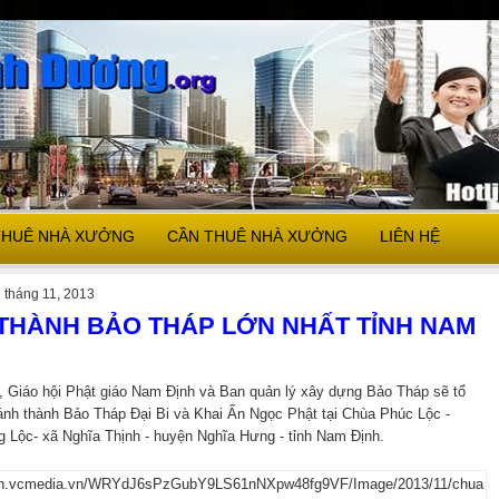
THUÊ NHÀ XƯỞNG
CẦN THUÊ NHÀ XƯỞNG
LIÊN HỆ
 tháng 11, 2013
THÀNH BẢO THÁP LỚN NHẤT TỈNH NAM
, Giáo hội Phật giáo Nam Định và Ban quản lý xây dựng Bảo Tháp sẽ tổ
ánh thành Bảo Tháp Đại Bi và Khai Ấn Ngọc Phật tại Chùa Phúc Lộc -
g Lộc- xã Nghĩa Thịnh - huyện Nghĩa Hưng - tỉnh Nam Định.