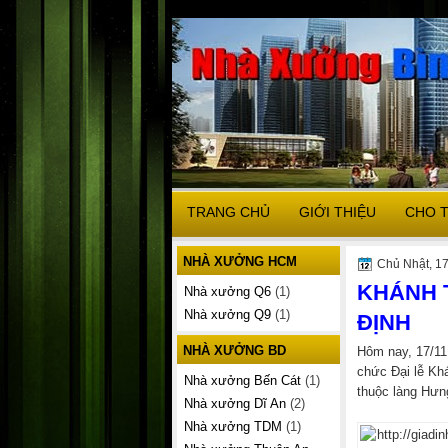
TRANG CHỦ
GIỚI THIỆU
CHO 
NHÀ XƯỞNG HCM
Chủ Nhật, 17
KHÁNH 
Nhà xưởng Q6
(1)
Nhà xưởng Q9
(1)
ĐỊNH
NHÀ XƯỞNG BD
Hôm nay, 17/11
chức Đại lễ Kh
Nhà xưởng Bến Cát
(1)
thuộc làng Hưn
Nhà xưởng Dĩ An
(2)
Nhà xưởng TDM
(1)