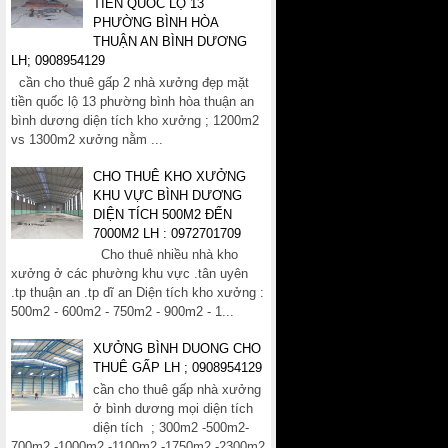
TIỀN QUỐC LỘ 13
PHƯỜNG BÌNH HÒA
THUẬN AN BÌNH DƯƠNG
LH; 0908954129
cần cho thuê gấp 2 nhà xưởng đẹp mặt
tiền quốc lộ 13 phường bình hòa thuận an
bình dương diện tích kho xưởng ; 1200m2
vs 1300m2 xưởng nằm ...
CHO THUÊ KHO XƯỞNG
KHU VỰC BÌNH DƯƠNG
DIỆN TÍCH 500M2 ĐẾN
7000M2 LH : 0972701709
Cho thuê nhiều nhà kho
xưởng ở các phường khu vực .tân uyên
.tp thuận an .tp dĩ an Diện tích kho xưởng :
500m2 - 600m2 - 750m2 - 900m2 - 1...
XƯỞNG BÌNH DUONG CHO
THUÊ GẤP LH ; 0908954129
cần cho thuê gấp nhà xưởng
ở bình dương mọi diện tích
diện tích ; 300m2 -500m2-
700m2 -1000m2 -1100m2 -1750m2 -2300m2