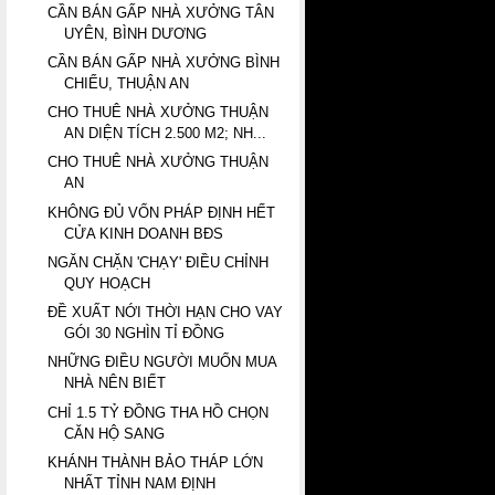
CẦN BÁN GẤP NHÀ XƯỞNG TÂN
UYÊN, BÌNH DƯƠNG
CẦN BÁN GẤP NHÀ XƯỞNG BÌNH
CHIỂU, THUẬN AN
CHO THUÊ NHÀ XƯỞNG THUẬN
AN DIỆN TÍCH 2.500 M2; NH...
CHO THUÊ NHÀ XƯỞNG THUẬN
AN
KHÔNG ĐỦ VỐN PHÁP ĐỊNH HẾT
CỬA KINH DOANH BĐS
NGĂN CHẶN 'CHẠY' ĐIỀU CHỈNH
QUY HOẠCH
ĐỀ XUẤT NỚI THỜI HẠN CHO VAY
GÓI 30 NGHÌN TỈ ĐỒNG
NHỮNG ĐIỀU NGƯỜI MUỐN MUA
NHÀ NÊN BIẾT
CHỈ 1.5 TỶ ĐỒNG THA HỒ CHỌN
CĂN HỘ SANG
KHÁNH THÀNH BẢO THÁP LỚN
NHẤT TỈNH NAM ĐỊNH