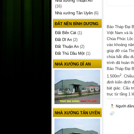
Nhà xưởng Thuận An
(16)
Nhà xưởng Tân Uyên
(6)
ĐẤT NỀN BÌNH DƯƠNG
Bảo Tháp Đại B
Việt Nam và là 
Đất Bến Cát
(1)
Chùa Phúc Lộc
Đất Dĩ An
(2)
vào khoảng năm
Đất Thuận An
(2)
giúp đỡ của Tỉ
Đất Thủ Dầu Một
(1)
chùa bắt đầu đ
trình đã hoàn th
NHÀ XƯỞNG DĨ AN
Bảo Tháp Đại B
2
1.500m
. Chiề
định kiên định 
bát giác. Cấu t
trục từ tầng 1 l
Người đăn
NHÀ XƯỞNG TÂN UYÊN