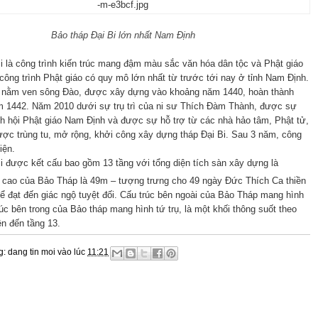
Bảo tháp Đại Bi lớn nhất Nam Định
i là công trình kiến trúc mang đậm màu sắc văn hóa dân tộc và Phật giáo
công trình Phật giáo có quy mô lớn nhất từ trước tới nay ở tỉnh Nam Định.
 nằm ven sông Đào, được xây dựng vào khoảng năm 1440, hoàn thành
 1442. Năm 2010 dưới sự trụ trì của ni sư Thích Đàm Thành, được sự
nh hội Phật giáo Nam Định và được sự hỗ trợ từ các nhà hảo tâm, Phật tử,
ược trùng tu, mở rộng, khởi công xây dựng tháp Đại Bi. Sau 3 năm, công
iện.
i được kết cấu bao gồm 13 tầng với tổng diện tích sàn xây dựng là
u cao của Bảo Tháp là 49m – tượng trưng cho 49 ngày Đức Thích Ca thiền
để đạt đến giác ngộ tuyệt đối. Cấu trúc bên ngoài của Bảo Tháp mang hình
rúc bên trong của Bảo tháp mang hình tứ trụ, là một khối thông suốt theo
ên đến tầng 13.
g:
dang tin moi
vào lúc
11:21