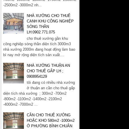
-2500m2 -3000m2 nh...
NHÀ XƯỞNG CHO THUÊ
CẠNH KHU CÔNG NGHIỆP
SÓNG THẦN
LH:0902.771.075
cho thuê xưởng gần khu
công nghiệp sóng thần diện tích 3000m3
nhà xưởng 2000m đang hoạt động làm bao
bì nay mở rộng diện tích sản xuất....
NHÀ XƯỞNG THUẬN AN
CHO THUÊ GẤP LH ;
0908954129
tôi đang có nhiều nhà xưởng
ở thuận an cần cho thuê gấp
diện tích nhà xưởng ; 300m2 -700m2
-800m2 -1100m2 -1400m2 -2100m2
-4000m2 -7000m2 ...
CẦN CHO THUÊ XƯỞNG
HOẶC KHO 580m2 -1000m2
Ở PHƯỜNG BÌNH CHUẨN