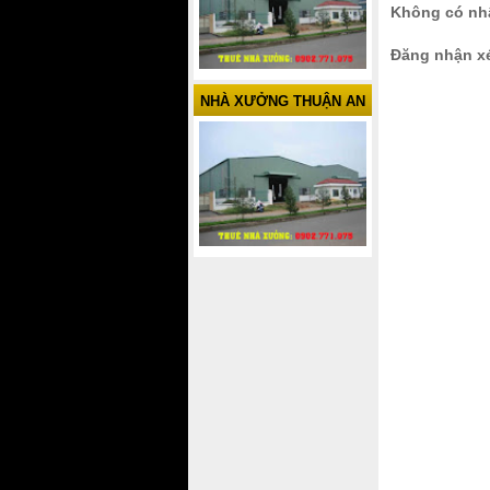
Không có nhậ
Đăng nhận x
NHÀ XƯỞNG THUẬN AN