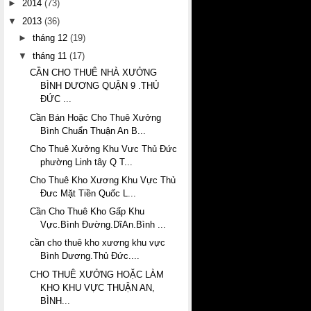
►
2014
(73)
▼
2013
(36)
►
tháng 12
(19)
▼
tháng 11
(17)
CẦN CHO THUÊ NHÀ XƯỞNG
BÌNH DƯƠNG QUẬN 9 .THỦ
ĐỨC ...
Cần Bán Hoặc Cho Thuê Xưởng
Bình Chuẩn Thuận An B...
Cho Thuê Xưởng Khu Vưc Thủ Đức
phường Linh tây Q T...
Cho Thuê Kho Xương Khu Vực Thủ
Đưc Mặt Tiền Quốc L...
Cần Cho Thuê Kho Gấp Khu
Vực.Bình Đường.DĩAn.Bình ...
cần cho thuê kho xương khu vực
Bình Dương.Thủ Đức....
CHO THUÊ XƯỞNG HOẶC LÀM
KHO KHU VỰC THUẬN AN,
BÌNH...