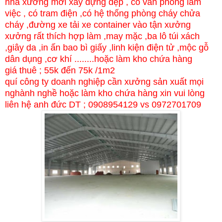
nhà xưởng mới xây dựng đẹp , có văn phòng làm
việc , có tram điện ,có hệ thống phòng cháy chửa
cháy ,đường xe tải xe container vào tận xưởng
xưởng rất thích hợp làm ,may mặc ,ba lô túi xách
,giây da ,in ấn bao bì giấy ,linh kiện điện tử ,mộc gỗ
dân dụng ,cơ khí ........hoặc làm kho chứa hàng
giá thuê ; 55k đến 75k /1m2
quí công ty doanh nghiệp cần xưởng sản xuất mọi
nghành nghề hoặc làm kho chứa hàng xin vui lòng
liên hệ anh đức DT ; 0908954129 vs 0972701709