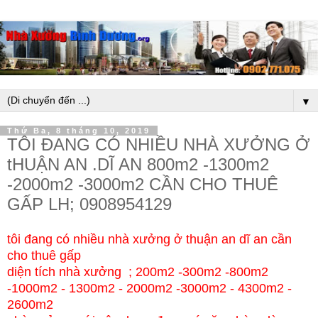
▼
Thứ Ba, 8 tháng 10, 2019
TÔI ĐANG CÓ NHIỀU NHÀ XƯỞNG Ở
tHUẬN AN .DĨ AN 800m2 -1300m2
-2000m2 -3000m2 CẦN CHO THUÊ
GẤP LH; 0908954129
tôi đang có nhiều nhà xưởng ở thuận an dĩ an cần
cho thuê gấp
diện tích nhà xưởng ; 200m2 -300m2 -800m2
-1000m2 - 1300m2 - 2000m2 -3000m2 - 4300m2 -
2600m2