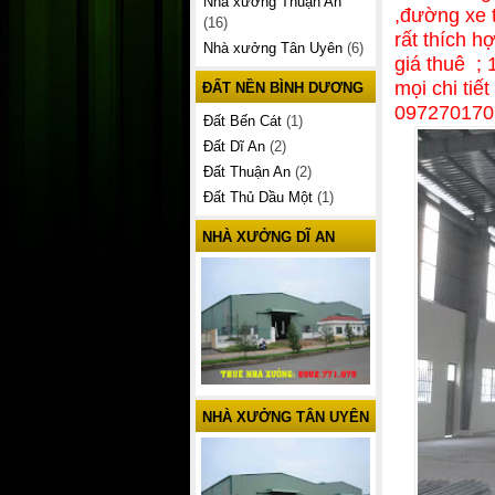
Nhà xưởng Thuận An
,đường xe 
(16)
rất thích 
Nhà xưởng Tân Uyên
(6)
giá thuê ; 
mọi chi tiế
ĐẤT NỀN BÌNH DƯƠNG
097270170
Đất Bến Cát
(1)
Đất Dĩ An
(2)
Đất Thuận An
(2)
Đất Thủ Dầu Một
(1)
NHÀ XƯỞNG DĨ AN
NHÀ XƯỞNG TÂN UYÊN