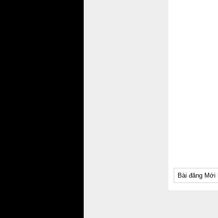
Bài đăng Mới