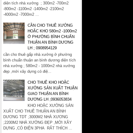
diện tích nhà xưởng ; 300m2 -700m2
-800m2 -1100m2 -1400m2 -2100m2
-4000m2 -7000m2 ...
CẦN CHO THUÊ XƯỞNG
HOẶC KHO 580m2 -1000m2
Ở PHƯỜNG BÌNH CHUẨN
THUẬN AN BÌNH DƯƠNG
LH ; 0908954129
cần cho thuê gấp nhà xưởng ở phường
bình chuẩn thuận an bình dương diện tích
nhà xưởng ; 580m2 - 1000m2 nhà xưởng
đẹp ,mới xây dựng có điệ...
CHO THUÊ KHO HOẶC
XƯỞNG SẢN XUẤT THUẬN
GIAO THUẬN AN BÌNH
DƯƠNG LH ;0936053834
KHO HOẶC XƯỞNG SẢN
XUẤT CHO THUÊ THUẬN AN BÌNH
DƯƠNG TDT ;3000M2 NHÀ XƯƠNG
;2200M2 NHÀ XƯỞNG ĐẸP ,MỚI XÂY
DỰNG ,CÓ ĐIỆN 3PHA RẤT THÍCH ...