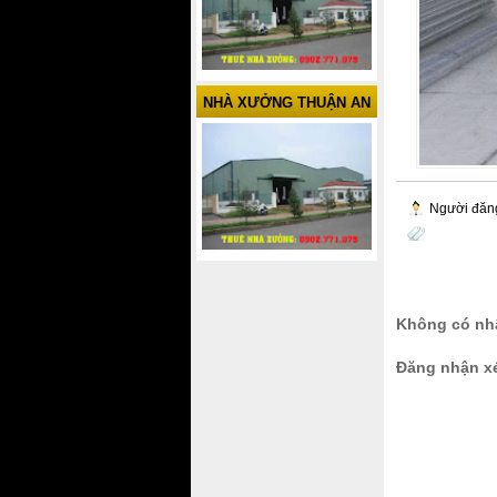
NHÀ XƯỞNG THUẬN AN
Người đăn
Không có nhậ
Đăng nhận x