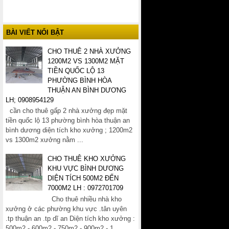
BÀI VIẾT NỔI BẬT
CHO THUÊ 2 NHÀ XƯỞNG
1200M2 VS 1300M2 MẶT
TIỀN QUỐC LỘ 13
PHƯỜNG BÌNH HÒA
THUẬN AN BÌNH DƯƠNG
LH; 0908954129
cần cho thuê gấp 2 nhà xưởng đẹp mặt
tiền quốc lộ 13 phường bình hòa thuận an
bình dương diện tích kho xưởng ; 1200m2
vs 1300m2 xưởng nằm ...
CHO THUÊ KHO XƯỞNG
KHU VỰC BÌNH DƯƠNG
DIỆN TÍCH 500M2 ĐẾN
7000M2 LH : 0972701709
Cho thuê nhiều nhà kho
xưởng ở các phường khu vực .tân uyên
.tp thuận an .tp dĩ an Diện tích kho xưởng :
500m2 - 600m2 - 750m2 - 900m2 - 1...