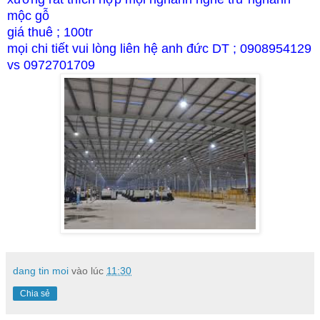
mộc gỗ
giá thuê ; 100tr
mọi chi tiết vui lòng liên hệ anh đức DT ; 0908954129
vs 0972701709
dang tin moi
vào lúc
11:30
Chia sẻ