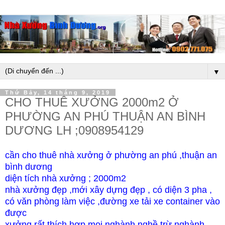
▼
Thứ Bảy, 14 tháng 9, 2019
CHO THUÊ XƯỞNG 2000m2 Ở
PHƯỜNG AN PHÚ THUẬN AN BÌNH
DƯƠNG LH ;0908954129
cần cho thuê nhà xưởng ở phường an phú ,thuận an
bình dương
diện tích nhà xưởng ; 2000m2
nhà xưởng đẹp ,mới xây dựng đẹp , có diện 3 pha ,
có văn phòng làm việc ,đường xe tải xe container vào
được
xưởng rất thích hợp mọi nghành nghề trừ nghành