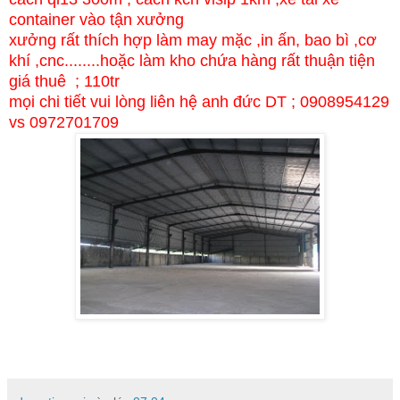
container vào tận xưởng
xưởng rất thích hợp làm may mặc ,in ấn, bao bì ,cơ
khí ,cnc........hoặc làm kho chứa hàng rất thuận tiện
giá thuê ; 110tr
mọi chi tiết vui lòng liên hệ anh đức DT ; 0908954129
vs 0972701709