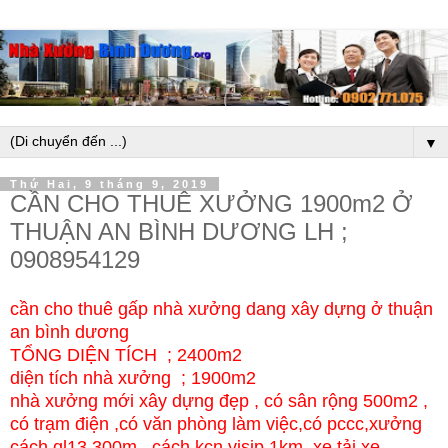
▼
Thứ Hai, 9 tháng 9, 2019
CẦN CHO THUÊ XƯỞNG 1900m2 Ở
THUẬN AN BÌNH DƯƠNG LH ;
0908954129
cần cho thuê gấp nhà xưởng dang xây dựng ở thuận
an bình dương
TỔNG DIỆN TÍCH ; 2400m2
diện tích nhà xưởng ; 1900m2
nhà xưởng mới xây dựng đẹp , có sân rộng 500m2 ,
có trạm điện ,có văn phòng làm việc,có pccc,xưởng
cách ql13 300m , cách kcn visip 1km ,xe tải xe