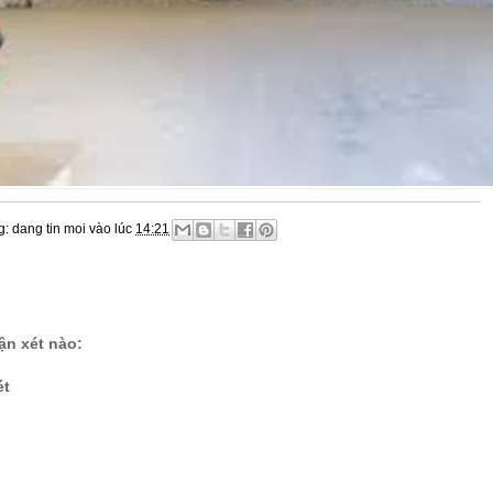
g:
dang tin moi
vào lúc
14:21
n xét nào:
ét