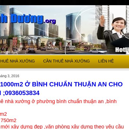
THUÊ NHÀ XƯỞNG
CẦN THUÊ NHÀ XƯỞNG
LIÊN HỆ
háng 3, 2016
1000m2 Ở BÌNH CHUẨN THUẬN AN CHO
 ;0936053834
uê nhà xưởng ở phường bình chuẩn thuận an ,bình
0m2
 750m2
mới xây dựng đẹp ,văn phòng xây dựng theo yêu cầu