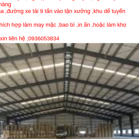
hàng
a ,đường xe tải 9 tấn vào tận xưởng ,khu dể tuyển
thích hợp làm may mặc ,bao bì ,in ấn ,hoặc làm kho
t xin liên hệ ;0936053834