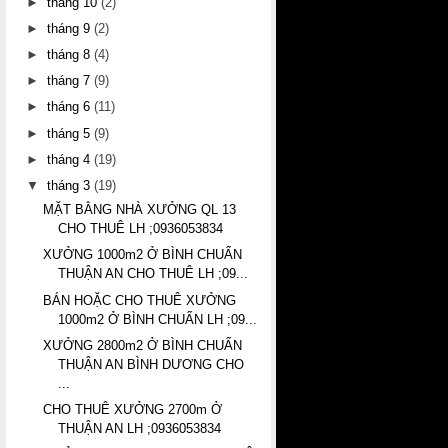
►
tháng 10
(2)
►
tháng 9
(2)
►
tháng 8
(4)
►
tháng 7
(9)
►
tháng 6
(11)
►
tháng 5
(9)
►
tháng 4
(19)
▼
tháng 3
(19)
MẶT BẰNG NHÀ XƯỞNG QL 13
CHO THUÊ LH ;0936053834
XƯỞNG 1000m2 Ở BÌNH CHUẨN
THUẬN AN CHO THUÊ LH ;09...
BÁN HOẶC CHO THUÊ XƯỞNG
1000m2 Ở BÌNH CHUẨN LH ;09...
XƯỞNG 2800m2 Ở BÌNH CHUẨN
THUẬN AN BÌNH DƯƠNG CHO
...
CHO THUÊ XƯỞNG 2700m Ở
THUẬN AN LH ;0936053834