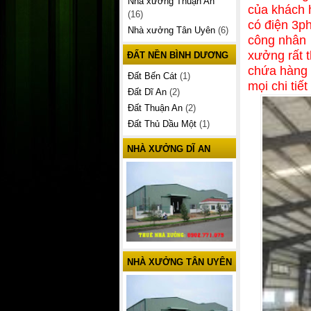
Nhà xưởng Thuận An
của khách 
(16)
có điện 3ph
Nhà xưởng Tân Uyên
(6)
công nhân
xưởng rất 
ĐẤT NỀN BÌNH DƯƠNG
chứa hàng
Đất Bến Cát
(1)
mọi chi tiế
Đất Dĩ An
(2)
Đất Thuận An
(2)
Đất Thủ Dầu Một
(1)
NHÀ XƯỞNG DĨ AN
NHÀ XƯỞNG TÂN UYÊN