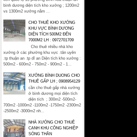
bình dương diện tích kho xưởng ; 1200m2
vs 1300m2 xưởng nằm ...
CHO THUÊ KHO XƯỞNG
KHU VỰC BÌNH DƯƠNG
DIỆN TÍCH 500M2 ĐẾN
7000M2 LH : 0972701709
Cho thuê nhiều nhà kho
xưởng ở các phường khu vực .tân uyên
.tp thuận an .tp dĩ an Diện tích kho xưởng :
500m2 - 600m2 - 750m2 - 900m2 - 1...
XƯỞNG BÌNH DUONG CHO
THUÊ GẤP LH ; 0908954129
cần cho thuê gấp nhà xưởng
ở bình dương mọi diện tích
diện tích ; 300m2 -500m2-
700m2 -1000m2 -1100m2 -1750m2 -2300m2
-2500m2 -3000m2 nh...
NHÀ XƯỞNG CHO THUÊ
CẠNH KHU CÔNG NGHIỆP
SÓNG THẦN