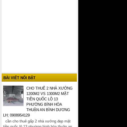
BÀI VIẾT NỔI BẬT
CHO THUÊ 2 NHÀ XƯỞNG
1200M2 VS 1300M2 MẶT
TIỀN QUỐC LỘ 13
PHƯỜNG BÌNH HÒA
THUẬN AN BÌNH DƯƠNG
LH; 0908954129
cần cho thuê gấp 2 nhà xưởng đẹp mặt
tiền quốc lộ 13 phường bình hòa thuận an