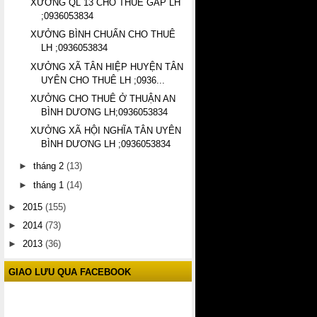
XƯỞNG QL 13 CHO THUÊ GẤP LH
;0936053834
XƯỞNG BÌNH CHUẨN CHO THUÊ
LH ;0936053834
XƯỞNG XÃ TÂN HIỆP HUYỆN TÂN
UYÊN CHO THUÊ LH ;0936...
XƯỞNG CHO THUÊ Ở THUẬN AN
BÌNH DƯƠNG LH;0936053834
XƯỞNG XÃ HỘI NGHĨA TÂN UYÊN
BÌNH DƯƠNG LH ;0936053834
►
tháng 2
(13)
►
tháng 1
(14)
►
2015
(155)
►
2014
(73)
►
2013
(36)
GIAO LƯU QUA FACEBOOK