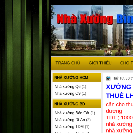
TRANG CHỦ
GIỚI THIỆU
CHO 
NHÀ XƯỞNG HCM
Thứ Tư, 30 t
XƯỞNG 
Nhà xưởng Q6
(1)
Nhà xưởng Q9
(1)
THUÊ LH
cần cho th
NHÀ XƯỞNG BD
dương
Nhà xưởng Bến Cát
(1)
TDT ; 100
Nhà xưởng Dĩ An
(2)
nhà xưởng
Nhà xưởng TDM
(1)
nhà xưởng 