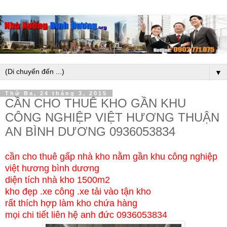
▼
Thứ Ba, 24 tháng 3, 2015
CẦN CHO THUÊ KHO GẦN KHU
CÔNG NGHIỆP VIỆT HƯƠNG THUẬN
AN BÌNH DƯƠNG 0936053834
cần cho thuê gấp nhà kho nằm gần khu công nghiệp
việt hương bình dương
diện tích nhà kho 1500m2
kho đẹp .xe công .xe tải vào tận kho
rất thích hợp làm kho chứa hàng
mọi chi tiết liên hệ anh đức 0936053834