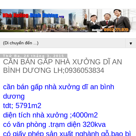
▼
Thứ Ba, 24 tháng 3, 2015
CẦN BÁN GẤP NHÀ XƯỞNG DĨ AN
BÌNH DƯƠNG LH;0936053834
cần bán gấp nhà xưởng dĩ an bình
dương
tdt; 5791m2
diện tích nhà xưởng ;4000m2
có văn phòng .trạm diện 320kva
có giấy phép sản xuất nghành gỗ.bao bì