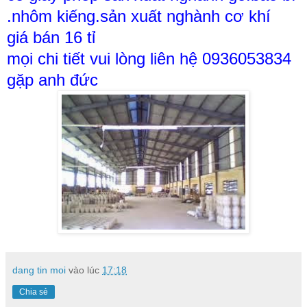
.nhôm kiếng.sản xuất nghành cơ khí
giá bán 16 tỉ
mọi chi tiết vui lòng liên hệ 0936053834
gặp anh đức
dang tin moi
vào lúc
17:18
Chia sẻ