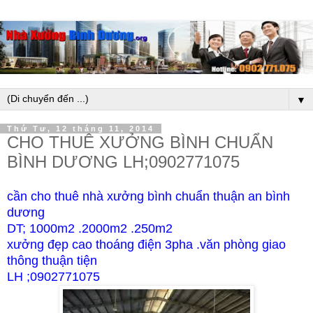
▼
Thứ Tư, 12 tháng 11, 2014
CHO THUÊ XƯỞNG BÌNH CHUẨN
BÌNH DƯƠNG LH;0902771075
cần cho thuê nhà xưởng bình chuẩn thuận an bình
dương
DT; 1000m2 .2000m2 .250m2
xưởng đẹp cao thoáng điện 3pha .văn phòng giao
thông thuận tiện
LH ;0902771075