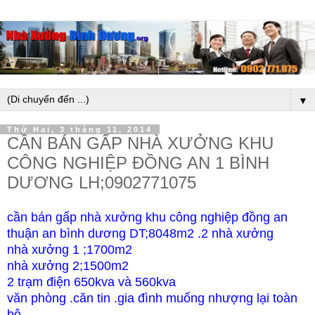
▼
Thứ Hai, 3 tháng 11, 2014
CẦN BÁN GẤP NHÀ XƯỞNG KHU
CÔNG NGHIỆP ĐỒNG AN 1 BÌNH
DƯƠNG LH;0902771075
cần bán gấp nhà xưởng khu công nghiệp đồng an
thuận an bình dương DT;8048m2 .2 nhà xưởng
nhà xưởng 1 ;1700m2
nhà xưởng 2;1500m2
2 trạm điện 650kva và 560kva
văn phòng .căn tin .gia đình muống nhượng lại toàn
bộ.