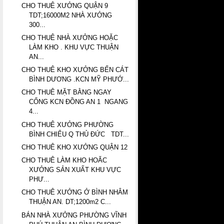
CHO THUÊ XƯỞNG QUẬN 9
TDT;16000M2 NHÀ XƯỞNG
300...
CHO THUÊ NHÀ XƯỞNG HOẶC
LÀM KHO . KHU VỰC THUẬN
AN...
CHO THUÊ KHO XƯỞNG BẾN CÁT
BÌNH DƯƠNG .KCN MỸ PHƯỚ...
CHO THUÊ MẶT BẰNG NGAY
CỔNG KCN ĐỒNG AN 1 NGANG
4...
CHO THUÊ XƯỞNG PHƯỜNG
BÌNH CHIỂU Q THỦ ĐỨC TDT...
CHO THUÊ KHO XƯỞNG QUẬN 12
CHO THUÊ LÀM KHO HOĂC
XƯỞNG SẢN XUẤT KHU VỰC
PHƯ...
CHO THUÊ XƯỞNG Ở BÌNH NHÂM
THUẬN AN. DT;1200m2 C...
BÁN NHÀ XƯỞNG PHƯỜNG VĨNH