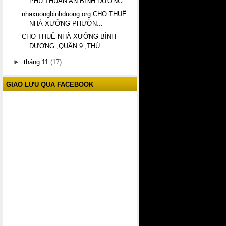
PHÚ THUẬN AN BÌNH DƯƠNG ...
nhaxuongbinhduong.org CHO THUÊ
NHÀ XƯỞNG PHƯỜN...
CHO THUÊ NHÀ XƯỞNG BÌNH
DƯƠNG ,QUẬN 9 ,THỦ ...
►
tháng 11
(17)
GIAO LƯU QUA FACEBOOK