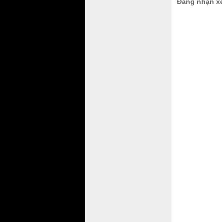
Đăng nhận x