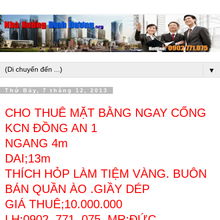
▼
Thứ Bảy, 7 tháng 12, 2013
CHO THUÊ MẶT BẰNG NGAY CỔNG
KCN ĐỒNG AN 1
NGANG 4m
DAI;13m
THÍCH HỎP LÀM TIỆM VÀNG. BUÔN
BÁN QUẦN ÀO .GIẦY DÉP
GIÁ THUÊ;10.000.000
LH:0902 .771 .075 .MR;ĐỨC