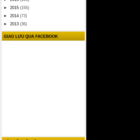
►
2015
(155)
►
2014
(73)
►
2013
(36)
GIAO LƯU QUA FACEBOOK