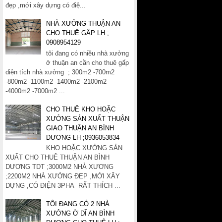
đẹp ,mới xây dựng có điệ...
NHÀ XƯỞNG THUẬN AN
CHO THUÊ GẤP LH ;
0908954129
tôi đang có nhiều nhà xưởng
ở thuận an cần cho thuê gấp
diện tích nhà xưởng ; 300m2 -700m2
-800m2 -1100m2 -1400m2 -2100m2
-4000m2 -7000m2 ...
CHO THUÊ KHO HOẶC
XƯỞNG SẢN XUẤT THUẬN
GIAO THUẬN AN BÌNH
DƯƠNG LH ;0936053834
KHO HOẶC XƯỞNG SẢN
XUẤT CHO THUÊ THUẬN AN BÌNH
DƯƠNG TDT ;3000M2 NHÀ XƯƠNG
;2200M2 NHÀ XƯỞNG ĐẸP ,MỚI XÂY
DỰNG ,CÓ ĐIỆN 3PHA RẤT THÍCH ...
TÔI ĐANG CÓ 2 NHÀ
XƯỞNG Ờ DĨ AN BÌNH