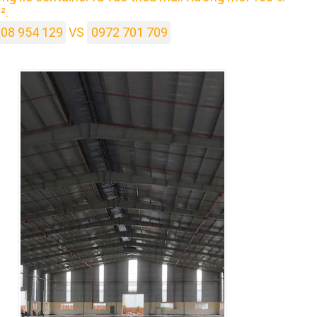
².
08 954 129
VS
0972 701 709