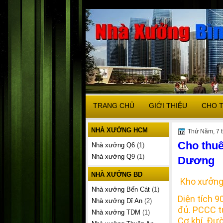
TRANG CHỦ
GIỚI THIỆU
CHO 
NHÀ XƯỞNG HCM
Thứ Năm, 7 
Cho thu
Nhà xưởng Q6
(1)
Nhà xưởng Q9
(1)
Dương
NHÀ XƯỞNG BD
Kho xưởng
Nhà xưởng Bến Cát
(1)
Diện tích 
Nhà xưởng Dĩ An
(2)
đủ. PCCC t
Nhà xưởng TDM
(1)
Cơ khí. Đư