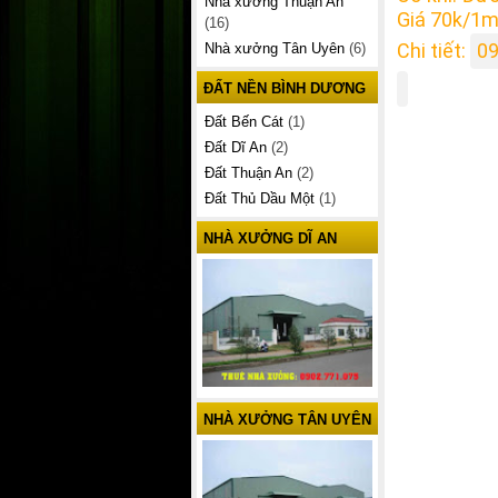
Nhà xưởng Thuận An
Giá 70k/1m
(16)
Chi tiết:
09
Nhà xưởng Tân Uyên
(6)
ĐẤT NỀN BÌNH DƯƠNG
Đất Bến Cát
(1)
Đất Dĩ An
(2)
Đất Thuận An
(2)
Đất Thủ Dầu Một
(1)
NHÀ XƯỞNG DĨ AN
NHÀ XƯỞNG TÂN UYÊN