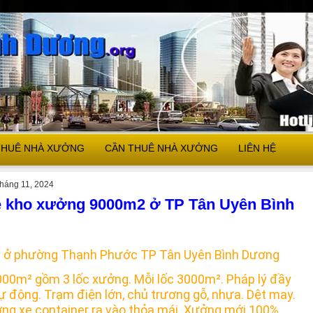
THUÊ NHÀ XƯỞNG
CẦN THUÊ NHÀ XƯỞNG
LIÊN HỆ
tháng 11, 2024
ê kho xưởng 9000m2 ở TP Tân Uyên Bình
 ở phường Thạnh Phước TP Tân Uyên Bình Dương
9000m² gồm 3 lốc xưởng. Mỗi lốc 3000m². Pháp lý đầy
ự động. Trạm điện lớn, chủ trương gỗ, nhựa. Dệt may.
ờng xe container ra vào thỏa mái. Xưởng mới 100%.