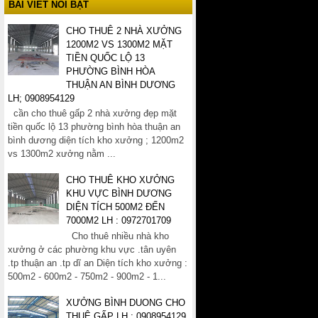
BÀI VIẾT NỔI BẬT
CHO THUÊ 2 NHÀ XƯỞNG
1200M2 VS 1300M2 MẶT
TIỀN QUỐC LỘ 13
PHƯỜNG BÌNH HÒA
THUẬN AN BÌNH DƯƠNG
LH; 0908954129
cần cho thuê gấp 2 nhà xưởng đẹp mặt
tiền quốc lộ 13 phường bình hòa thuận an
bình dương diện tích kho xưởng ; 1200m2
vs 1300m2 xưởng nằm ...
CHO THUÊ KHO XƯỞNG
KHU VỰC BÌNH DƯƠNG
DIỆN TÍCH 500M2 ĐẾN
7000M2 LH : 0972701709
Cho thuê nhiều nhà kho
xưởng ở các phường khu vực .tân uyên
.tp thuận an .tp dĩ an Diện tích kho xưởng :
500m2 - 600m2 - 750m2 - 900m2 - 1...
XƯỞNG BÌNH DUONG CHO
THUÊ GẤP LH ; 0908954129