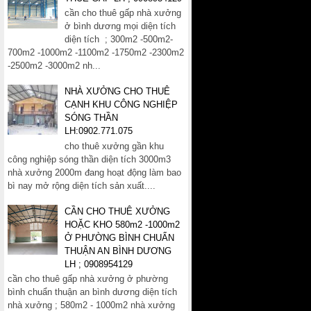
cần cho thuê gấp nhà xưởng
ở bình dương mọi diện tích
diện tích ; 300m2 -500m2-
700m2 -1000m2 -1100m2 -1750m2 -2300m2
-2500m2 -3000m2 nh...
NHÀ XƯỞNG CHO THUÊ
CẠNH KHU CÔNG NGHIỆP
SÓNG THẦN
LH:0902.771.075
cho thuê xưởng gần khu
công nghiệp sóng thần diện tích 3000m3
nhà xưởng 2000m đang hoạt động làm bao
bì nay mở rộng diện tích sản xuất....
CẦN CHO THUÊ XƯỞNG
HOẶC KHO 580m2 -1000m2
Ở PHƯỜNG BÌNH CHUẨN
THUẬN AN BÌNH DƯƠNG
LH ; 0908954129
cần cho thuê gấp nhà xưởng ở phường
bình chuẩn thuận an bình dương diện tích
nhà xưởng ; 580m2 - 1000m2 nhà xưởng