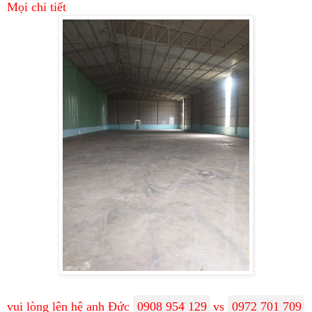
Mọi chi tiết
vui lòng lên hệ anh Đức
0908 954 129
vs
0972 701 709