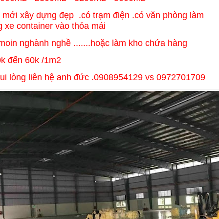
mới xây dựng đẹp .có trạm điện .có văn phòng làm
g xe container vào thỏa mái
moin nghành nghề .......hoặc làm kho chứa hàng
0k đến 60k /1m2
 vui lòng liên hệ anh đức .0908954129 vs 0972701709