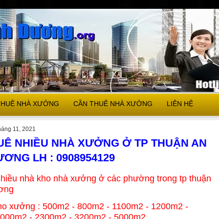
THUÊ NHÀ XƯỞNG
CẦN THUÊ NHÀ XƯỞNG
LIÊN HỆ
háng 11, 2021
UÊ NHIỀU NHÀ XƯỞNG Ở TP THUẬN AN
ƯƠNG LH : 0908954129
hiều nhà kho nhà xưởng ở các phường trong tp thuận
ương
kho xưởng : 500m2 - 800m2 - 1100m2 - 1200m2 -
2000m2 - 2300m2 - 3200m2 - 5000m2