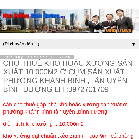
▼
Thứ Bảy, 28 tháng 11, 2020
CHO THUÊ KHO HOẶC XƯỞNG SẢN
XUẤT 10.000M2 Ở CỤM SẢN XUẤT
PHƯỜNG KHÁNH BÌNH ,TÂN UYÊN
BÌNH DƯƠNG LH ;0972701709
cần cho thuê gấp nhà kho hoặc xưởng sản xuất ở
phường khánh bình tân uyên ,bình dương
diện tích kho xưởng ; 10.000m2
kho xưởng đạt chuẩn ,kèo zamiu , cao 9m ,có phòng