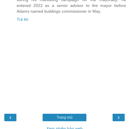
entered 2022 as a senior advisor to the mayor before
Adams named buildings commissioner in May.
Trả lời
‹
›
Trang chủ
Xem phiên bản web