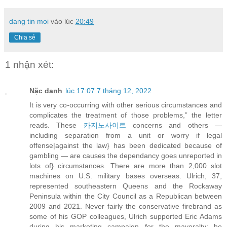
dang tin moi
vào lúc
20:49
Chia sẻ
1 nhận xét:
Nặc danh
lúc 17:07 7 tháng 12, 2022
It is very co-occurring with other serious circumstances and
complicates the treatment of those problems,” the letter
reads. These
카지노사이트
concerns and others —
including separation from a unit or worry if legal
offense|against the law} has been dedicated because of
gambling — are causes the dependancy goes unreported in
lots of} circumstances. There are more than 2,000 slot
machines on U.S. military bases overseas. Ulrich, 37,
represented southeastern Queens and the Rockaway
Peninsula within the City Council as a Republican between
2009 and 2021. Never fairly the conservative firebrand as
some of his GOP colleagues, Ulrich supported Eric Adams
during his marketing campaign for the mayoralty; he