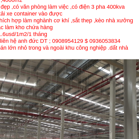
đẹp ,có văn phòng làm việc ,có điện 3 pha 400kva
tải xe container vào được
thích hợp làm nghành cơ khí ,sắt thep ,kèo nhà xưởng
hoặc làm kho chứa hàng
 1.6usd/1m2/1 tháng
ết liên hệ anh đức DT ; 0908954129 $ 0936053834
án lớn nhỏ trong và ngoài khu công nghiệp .dất nhà