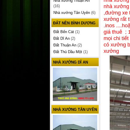
Nhà xưởng Thuận An
nhà xưởng 
(16)
,đường xe 
Nhà xưởng Tân Uyên
(6)
xưởng rất 
ĐẤT NỀN BÌNH DƯƠNG
.inos ....
giá thuê ;
Đất Bến Cát
(1)
mọi chi ti
Đất Dĩ An
(2)
có xưởng b
Đất Thuận An
(2)
xưởng
Đất Thủ Dầu Một
(1)
NHÀ XƯỞNG DĨ AN
NHÀ XƯỞNG TÂN UYÊN