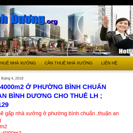
THUÊ NHÀ XƯỞNG
CẦN THUÊ NHÀ XƯỞNG
LIÊN HỆ
 tháng 4, 2018
4000m2 Ở PHƯỜNG BÌNH CHUẨN
AN BÌNH DƯƠNG CHO THUÊ LH ;
129
uê gấp nhà xưởng ở phường bình chuẩn ,thuận an
g
0m2
 ;4000m2