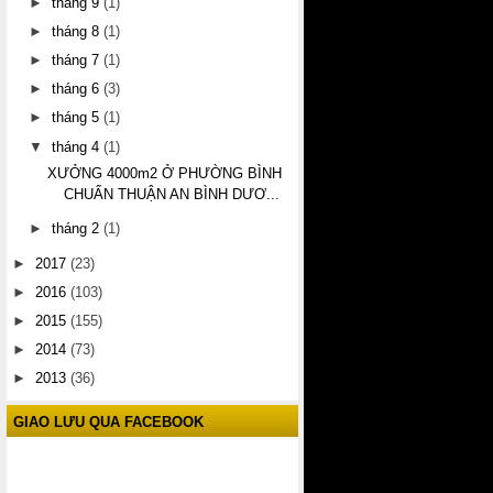
►
tháng 9
(1)
►
tháng 8
(1)
►
tháng 7
(1)
►
tháng 6
(3)
►
tháng 5
(1)
▼
tháng 4
(1)
XƯỞNG 4000m2 Ở PHƯỜNG BÌNH
CHUẨN THUẬN AN BÌNH DƯƠ...
►
tháng 2
(1)
►
2017
(23)
►
2016
(103)
►
2015
(155)
►
2014
(73)
►
2013
(36)
GIAO LƯU QUA FACEBOOK