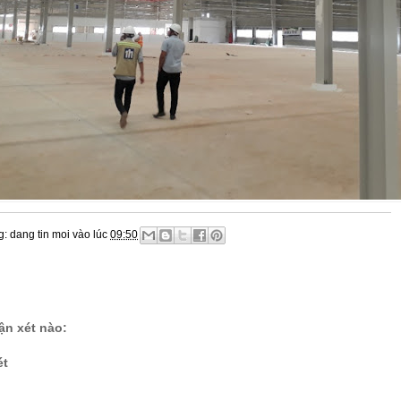
g:
dang tin moi
vào lúc
09:50
n xét nào:
ét