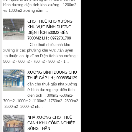
bình dương diện tích kho xưởng ; 1200m2
vs 1300m2 xưởng nằm ...
CHO THUÊ KHO XƯỞNG
KHU VỰC BÌNH DƯƠNG
DIỆN TÍCH 500M2 ĐẾN
7000M2 LH : 0972701709
Cho thuê nhiều nhà kho
xưởng ở các phường khu vực .tân uyên
.tp thuận an .tp dĩ an Diện tích kho xưởng :
500m2 - 600m2 - 750m2 - 900m2 - 1...
XƯỞNG BÌNH DUONG CHO
THUÊ GẤP LH ; 0908954129
cần cho thuê gấp nhà xưởng
ở bình dương mọi diện tích
diện tích ; 300m2 -500m2-
700m2 -1000m2 -1100m2 -1750m2 -2300m2
-2500m2 -3000m2 nh...
NHÀ XƯỞNG CHO THUÊ
CẠNH KHU CÔNG NGHIỆP
SÓNG THẦN