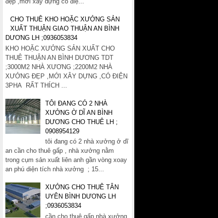
đẹp ,mới xây dựng có điệ...
CHO THUÊ KHO HOẶC XƯỞNG SẢN
XUẤT THUẬN GIAO THUẬN AN BÌNH
DƯƠNG LH ;0936053834
KHO HOẶC XƯỞNG SẢN XUẤT CHO
THUÊ THUẬN AN BÌNH DƯƠNG TDT
;3000M2 NHÀ XƯƠNG ;2200M2 NHÀ
XƯỞNG ĐẸP ,MỚI XÂY DỰNG ,CÓ ĐIỆN
3PHA RẤT THÍCH ...
TÔI ĐANG CÓ 2 NHÀ
XƯỞNG Ờ DĨ AN BÌNH
DƯƠNG CHO THUÊ LH ;
0908954129
tôi đang có 2 nhà xưởng ở dĩ
an cần cho thuê gấp , nhà xưởng nằm
trong cụm sản xuất liên anh gần vòng xoay
an phú diện tích nhà xưởng ; 15...
XƯỞNG CHO THUÊ TÂN
UYÊN BÌNH DƯƠNG LH
;0936053834
cần cho thuê gấp nhà xưởng