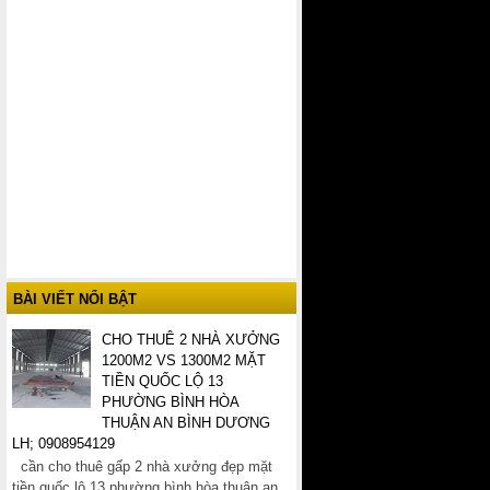
BÀI VIẾT NỔI BẬT
CHO THUÊ 2 NHÀ XƯỞNG
1200M2 VS 1300M2 MẶT
TIỀN QUỐC LỘ 13
PHƯỜNG BÌNH HÒA
THUẬN AN BÌNH DƯƠNG
LH; 0908954129
cần cho thuê gấp 2 nhà xưởng đẹp mặt
tiền quốc lộ 13 phường bình hòa thuận an