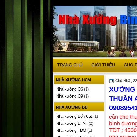
TRANG CHỦ
GIỚI THIỆU
CHO 
NHÀ XƯỞNG HCM
Chủ Nhật, 22
XƯỞNG 
Nhà xưởng Q6
(1)
Nhà xưởng Q9
(1)
THUẬN 
0908954
NHÀ XƯỞNG BD
cần cho th
Nhà xưởng Bến Cát
(1)
bình dươn
Nhà xưởng Dĩ An
(2)
TDT ; 450
Nhà xưởng TDM
(1)
nhà xưởng