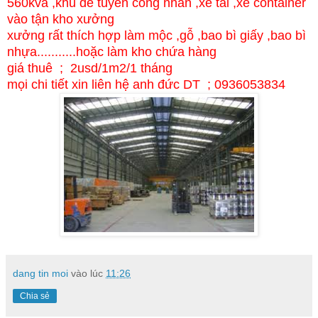
560kva ,khu dễ tuyển công nhân ,xe tải ,xe container
vào tận kho xưởng
xưởng rất thích hợp làm mộc ,gỗ ,bao bì giấy ,bao bì
nhựa...........hoặc làm kho chứa hàng
giá thuê ; 2usd/1m2/1 tháng
mọi chi tiết xin liên hệ anh đức DT ; 0936053834
dang tin moi
vào lúc
11:26
Chia sẻ