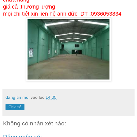
giá cả ;thương lượng
mọi chi tiết xin lien hệ anh đức DT ;0936053834
dang tin moi
vào lúc
14:05
Chia sẻ
Không có nhận xét nào:
Đăng nhận xét