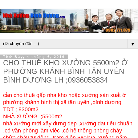
▼
Thứ Bảy, 4 tháng 6, 2016
CHO THUÊ KHO XƯỞNG 5500m2 Ở
PHƯỜNG KHÁNH BÌNH TÂN UYÊN
BÌNH DƯƠNG LH ;0936053834
cần cho thuê gấp nhà kho hoặc xưởng sản xuất ở
phường khánh bình thị xã tân uyên ,bình dương
TDT ; 8300m2
NHÀ XƯỞNG ;5500m2
nhà xưởng mới xây dựng đẹp ,xưởng đạt tiêu chuẩn
,có văn phòng làm việc ,có hệ thống phòng cháy
chửa cháy tự động ,trạm điện 560kva ,xưởng nằm