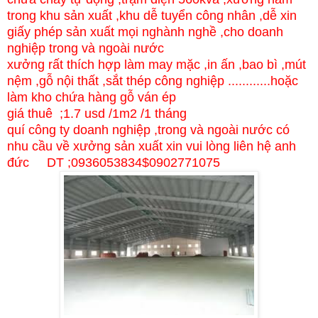
trong khu sản xuất ,khu dễ tuyển công nhân ,dễ xin
giấy phép sản xuất mọi nghành nghề ,cho doanh
nghiệp trong và ngoài nước
xưởng rất thích hợp làm may mặc ,in ấn ,bao bì ,mút
nệm ,gỗ nội thất ,sắt thép công nghiệp ............hoặc
làm kho chứa hàng gỗ ván ép
giá thuê ;1.7 usd /1m2 /1 tháng
quí công ty doanh nghiệp ,trong và ngoài nước có
nhu cầu về xưởng sản xuất xin vui lòng liên hệ anh
đức DT ;0936053834$0902771075