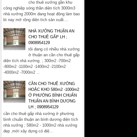
cho thuê xưởng gần khu
công nghiệp sóng thần diện tích 3000m3
nhà xưởng 2000m đang hoạt động làm bao
bì nay mở rộng diện tích sản xuất....
NHÀ XƯỞNG THUẬN AN
CHO THUÊ GẤP LH ;
0908954129
tôi đang có nhiều nhà xưởng
ở thuận an cần cho thuê gấp
diện tích nhà xưởng ; 300m2 -700m2
-800m2 -1100m2 -1400m2 -2100m2
-4000m2 -7000m2 ...
CẦN CHO THUÊ XƯỞNG
HOẶC KHO 580m2 -1000m2
Ở PHƯỜNG BÌNH CHUẨN
THUẬN AN BÌNH DƯƠNG
LH ; 0908954129
cần cho thuê gấp nhà xưởng ở phường
bình chuẩn thuận an bình dương diện tích
nhà xưởng ; 580m2 - 1000m2 nhà xưởng
đẹp ,mới xây dựng có điệ...