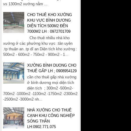
vs 1300m2 xưởng nằm ...
CHO THUÊ KHO XƯỞNG
KHU VỰC BÌNH DƯƠNG
DIỆN TÍCH 500M2 ĐẾN
7000M2 LH : 0972701709
Cho thuê nhiều nhà kho
xưởng ở các phường khu vực .tân uyên
.tp thuận an .tp dĩ an Diện tích kho xưởng :
500m2 - 600m2 - 750m2 - 900m2 - 1...
XƯỞNG BÌNH DUONG CHO
THUÊ GẤP LH ; 0908954129
cần cho thuê gấp nhà xưởng
ở bình dương mọi diện tích
diện tích ; 300m2 -500m2-
700m2 -1000m2 -1100m2 -1750m2 -2300m2
-2500m2 -3000m2 nh...
NHÀ XƯỞNG CHO THUÊ
CẠNH KHU CÔNG NGHIỆP
SÓNG THẦN
LH:0902.771.075