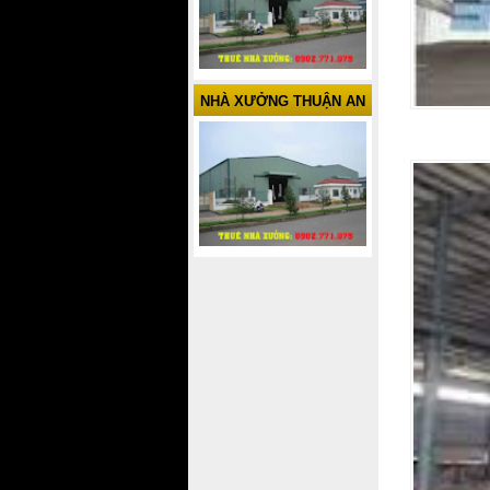
NHÀ XƯỞNG THUẬN AN