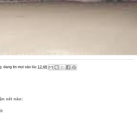
g:
dang tin moi
vào lúc
12:48
n xét nào:
ét