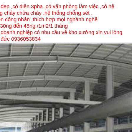
đẹp ,có điện 3pha ,có văn phòng làm việc ,có hệ
g cháy chửa cháy ,hệ thống chống sét ,
ển công nhân ,thích hợp mọi nghành nghề
ừ 30ng đến 45ng /1m2/1 tháng
y doanh nghiệp có nhu cầu về kho xưởng xin vui lòng
h đức 0936053834