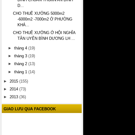
D...
CHO THUÊ XƯỞNG 5000m2
-6000m2 -7000m2 Ở PHƯỜNG
KHÁ...
CHO THUÊ XƯỞNG Ở HỘI NGHĨA
TÂN UYÊN BÌNH DƯƠNG LH ...
►
tháng 4
(19)
►
tháng 3
(19)
►
tháng 2
(13)
►
tháng 1
(14)
►
2015
(155)
►
2014
(73)
►
2013
(36)
GIAO LƯU QUA FACEBOOK