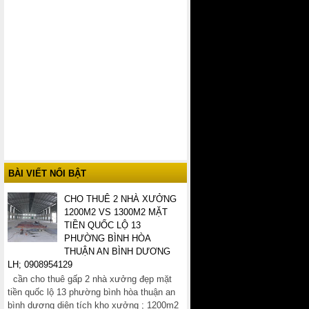
BÀI VIẾT NỔI BẬT
CHO THUÊ 2 NHÀ XƯỞNG
1200M2 VS 1300M2 MẶT
TIỀN QUỐC LỘ 13
PHƯỜNG BÌNH HÒA
THUẬN AN BÌNH DƯƠNG
LH; 0908954129
cần cho thuê gấp 2 nhà xưởng đẹp mặt
tiền quốc lộ 13 phường bình hòa thuận an
bình dương diện tích kho xưởng ; 1200m2