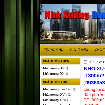
TRANG CHỦ
GIỚI THIỆU
CHO 
NHÀ XƯỞNG HCM
Thứ Tư, 25 t
KHO XƯỞ
Nhà xưởng Q6
(1)
Nhà xưởng Q9
(1)
-1300m2
;093605
NHÀ XƯỞNG BD
chúng tôi 
Nhà xưởng Bến Cát
(1)
,tân phước
Nhà xưởng Dĩ An
(2)
DT ;800m2
Nhà xưởng TDM
(1)
-5000m2