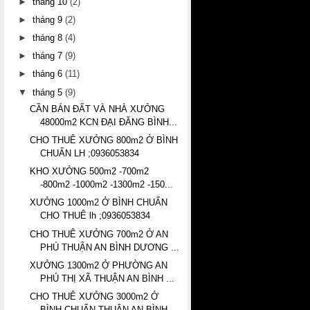
►
tháng 10
(2)
►
tháng 9
(2)
►
tháng 8
(4)
►
tháng 7
(9)
►
tháng 6
(11)
▼
tháng 5
(9)
CẦN BÁN ĐẤT VÀ NHÀ XƯỞNG
48000m2 KCN ĐẠI ĐĂNG BÌNH...
CHO THUÊ XƯỞNG 800m2 Ở BÌNH
CHUẨN LH ;0936053834
KHO XƯỞNG 500m2 -700m2
-800m2 -1000m2 -1300m2 -150...
XƯỞNG 1000m2 Ở BÌNH CHUẨN
CHO THUÊ lh ;0936053834
CHO THUÊ XƯỞNG 700m2 Ở AN
PHÚ THUẬN AN BÌNH DƯƠNG ...
XƯỞNG 1300m2 Ở PHƯỜNG AN
PHÚ THỊ XÃ THUẬN AN BÌNH ...
CHO THUÊ XƯỞNG 3000m2 Ở
BÌNH CHUẨN THUẬN AN BÌNH