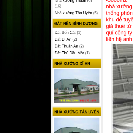
Nhà xưởng Thuận An
nhà xưởng 
(16)
thống phòn
Nhà xưởng Tân Uyên
(6)
khu dễ tuy
ĐẤT NỀN BÌNH DƯƠNG
giá thuê t
quí công t
Đất Bến Cát
(1)
liên hệ an
Đất Dĩ An
(2)
Đất Thuận An
(2)
Đất Thủ Dầu Một
(1)
NHÀ XƯỞNG DĨ AN
NHÀ XƯỞNG TÂN UYÊN