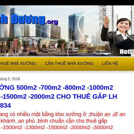
THUÊ NHÀ XƯỞNG
CẦN THUÊ NHÀ XƯỞNG
LIÊN HỆ
háng 5, 2016
NG 500m2 -700m2 -800m2 -1000m2
 -1500m2 -2000m2 CHO THUÊ GẤP LH
3834
đang có nhiều mặt bằng kho xưởng ở ,thuận an ,dĩ an
 khánh ,an phú ,bình chuẩn cần cho thuê gấp
 -1000m2 -1300m2 -1500m2 -2000m2 -3000m2