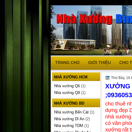
TRANG CHỦ
GIỚI THIỆU
CHO 
NHÀ XƯỞNG HCM
Thứ Bảy, 16 
XƯỞNG 
Nhà xưởng Q6
(1)
Nhà xưởng Q9
(1)
;093605
cho thuê n
NHÀ XƯỞNG BD
dựng đẹp 
Nhà xưởng Bến Cát
(1)
nhà xưởng 
Nhà xưởng Dĩ An
(2)
có văn phò
Nhà xưởng TDM
(1)
xưởng rất 