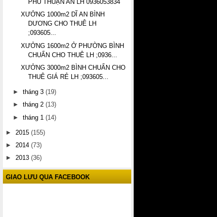
PHÚ THUẬN AN LH 0936053834
XƯỞNG 1000m2 DĨ AN BÌNH
DƯƠNG CHO THUÊ LH
;093605...
XƯỞNG 1600m2 Ở PHƯỜNG BÌNH
CHUẨN CHO THUÊ LH ;0936...
XƯỞNG 3000m2 BÌNH CHUẨN CHO
THUÊ GIÁ RẺ LH ;093605...
►
tháng 3
(19)
►
tháng 2
(13)
►
tháng 1
(14)
►
2015
(155)
►
2014
(73)
►
2013
(36)
GIAO LƯU QUA FACEBOOK