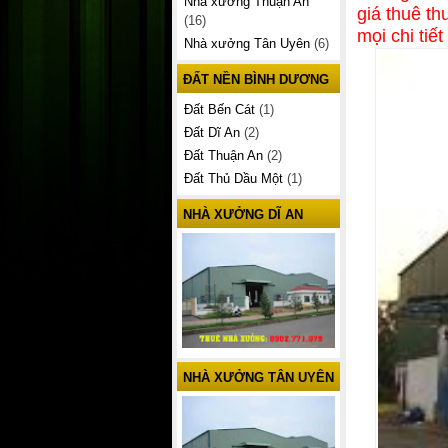
Nhà xưởng Thuận An
giá thuê t
(16)
mọi chi tiế
Nhà xưởng Tân Uyên
(6)
ĐẤT NỀN BÌNH DƯƠNG
Đất Bến Cát
(1)
Đất Dĩ An
(2)
Đất Thuận An
(2)
Đất Thủ Dầu Một
(1)
NHÀ XƯỞNG DĨ AN
NHÀ XƯỞNG TÂN UYÊN