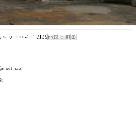
g:
dang tin moi
vào lúc
21:53
n xét nào:
ét