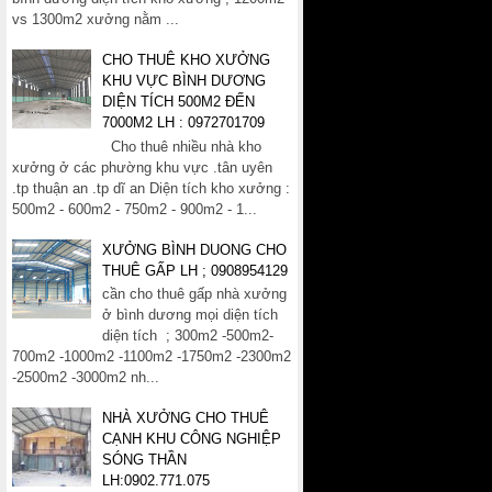
vs 1300m2 xưởng nằm ...
CHO THUÊ KHO XƯỞNG
KHU VỰC BÌNH DƯƠNG
DIỆN TÍCH 500M2 ĐẾN
7000M2 LH : 0972701709
Cho thuê nhiều nhà kho
xưởng ở các phường khu vực .tân uyên
.tp thuận an .tp dĩ an Diện tích kho xưởng :
500m2 - 600m2 - 750m2 - 900m2 - 1...
XƯỞNG BÌNH DUONG CHO
THUÊ GẤP LH ; 0908954129
cần cho thuê gấp nhà xưởng
ở bình dương mọi diện tích
diện tích ; 300m2 -500m2-
700m2 -1000m2 -1100m2 -1750m2 -2300m2
-2500m2 -3000m2 nh...
NHÀ XƯỞNG CHO THUÊ
CẠNH KHU CÔNG NGHIỆP
SÓNG THẦN
LH:0902.771.075