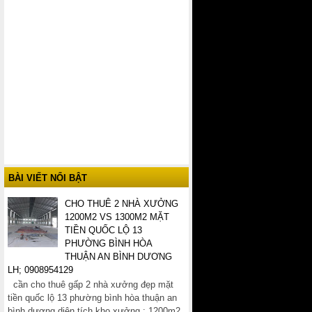
BÀI VIẾT NỔI BẬT
CHO THUÊ 2 NHÀ XƯỞNG
1200M2 VS 1300M2 MẶT
TIỀN QUỐC LỘ 13
PHƯỜNG BÌNH HÒA
THUẬN AN BÌNH DƯƠNG
LH; 0908954129
cần cho thuê gấp 2 nhà xưởng đẹp mặt
tiền quốc lộ 13 phường bình hòa thuận an
bình dương diện tích kho xưởng ; 1200m2