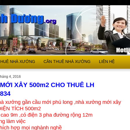
THUÊ NHÀ XƯỞNG
CẦN THUÊ NHÀ XƯỞNG
LIÊN HỆ
tháng 4, 2016
MỚI XÂY 500m2 CHO THUÊ LH
3834
hà xưởng gần cầu mới phú long ,nhà xưởng mới xây
DIỆN TÍCH 500m2
cao 9m ,có điện 3 pha đường rộng 12m
ng làm việc
thích hợp mọi nghành nghề