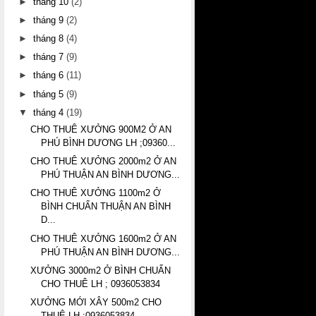
►
tháng 10
(2)
►
tháng 9
(2)
►
tháng 8
(4)
►
tháng 7
(9)
►
tháng 6
(11)
►
tháng 5
(9)
▼
tháng 4
(19)
CHO THUÊ XƯỞNG 900M2 Ở AN
PHÚ BÌNH DƯƠNG LH ;09360...
CHO THUÊ XƯỞNG 2000m2 Ở AN
PHÚ THUẬN AN BÌNH DƯƠNG...
CHO THUÊ XƯỞNG 1100m2 Ở
BÌNH CHUẨN THUẬN AN BÌNH
D...
CHO THUÊ XƯỞNG 1600m2 Ở AN
PHÚ THUẬN AN BÌNH DƯƠNG...
XƯỞNG 3000m2 Ở BÌNH CHUẨN
CHO THUÊ LH ; 0936053834
XƯỞNG MỚI XÂY 500m2 CHO
THUÊ LH ;0936053834