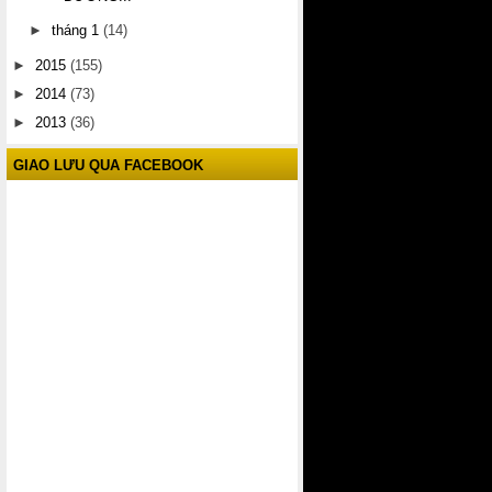
►
tháng 1
(14)
►
2015
(155)
►
2014
(73)
►
2013
(36)
GIAO LƯU QUA FACEBOOK