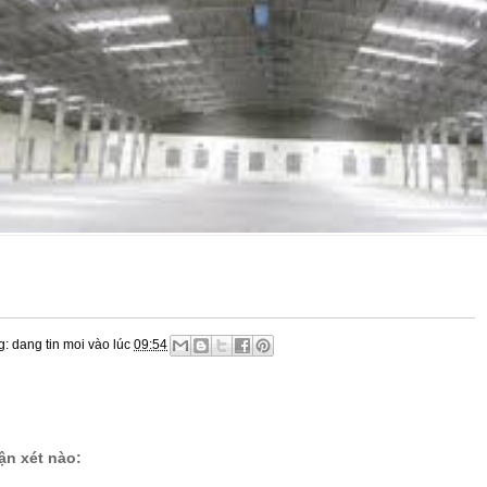
g:
dang tin moi
vào lúc
09:54
n xét nào: