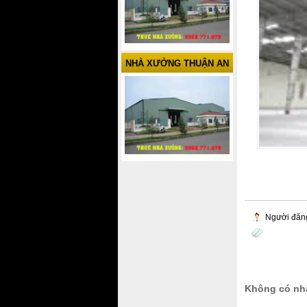
NHÀ XƯỞNG THUẬN AN
Người đăn
Không có nhậ