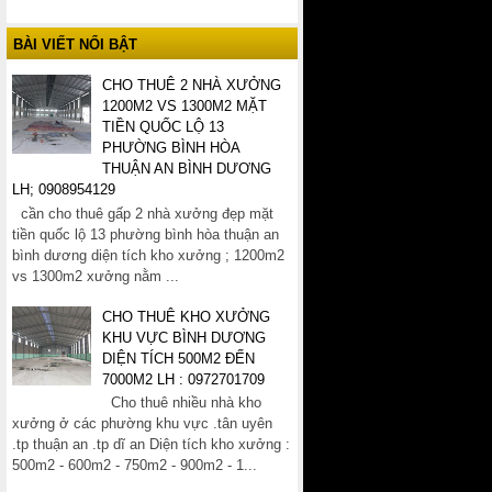
BÀI VIẾT NỔI BẬT
CHO THUÊ 2 NHÀ XƯỞNG
1200M2 VS 1300M2 MẶT
TIỀN QUỐC LỘ 13
PHƯỜNG BÌNH HÒA
THUẬN AN BÌNH DƯƠNG
LH; 0908954129
cần cho thuê gấp 2 nhà xưởng đẹp mặt
tiền quốc lộ 13 phường bình hòa thuận an
bình dương diện tích kho xưởng ; 1200m2
vs 1300m2 xưởng nằm ...
CHO THUÊ KHO XƯỞNG
KHU VỰC BÌNH DƯƠNG
DIỆN TÍCH 500M2 ĐẾN
7000M2 LH : 0972701709
Cho thuê nhiều nhà kho
xưởng ở các phường khu vực .tân uyên
.tp thuận an .tp dĩ an Diện tích kho xưởng :
500m2 - 600m2 - 750m2 - 900m2 - 1...