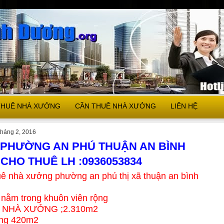
THUÊ NHÀ XƯỞNG
CẦN THUÊ NHÀ XƯỞNG
LIÊN HỆ
tháng 2, 2016
PHƯỜNG AN PHÚ THUẬN AN BÌNH
HO THUÊ LH :0936053834
uê nhà xưởng phường an phú thị xã thuận an bình
nằm trong khuôn viên rộng
H NHÀ XƯỞNG ;2.310m2
òng 420m2