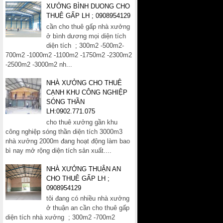
XƯỞNG BÌNH DUONG CHO
THUÊ GẤP LH ; 0908954129
cần cho thuê gấp nhà xưởng
ở bình dương mọi diện tích
diện tích ; 300m2 -500m2-
700m2 -1000m2 -1100m2 -1750m2 -2300m2
-2500m2 -3000m2 nh...
NHÀ XƯỞNG CHO THUÊ
CẠNH KHU CÔNG NGHIỆP
SÓNG THẦN
LH:0902.771.075
cho thuê xưởng gần khu
công nghiệp sóng thần diện tích 3000m3
nhà xưởng 2000m đang hoạt động làm bao
bì nay mở rộng diện tích sản xuất....
NHÀ XƯỞNG THUẬN AN
CHO THUÊ GẤP LH ;
0908954129
tôi đang có nhiều nhà xưởng
ở thuận an cần cho thuê gấp
diện tích nhà xưởng ; 300m2 -700m2