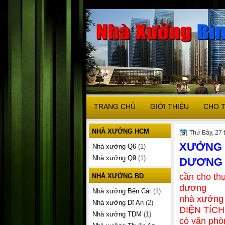
TRANG CHỦ
GIỚI THIỆU
CHO 
NHÀ XƯỞNG HCM
Thứ Bảy, 27 
XƯỞNG 
Nhà xưởng Q6
(1)
Nhà xưởng Q9
(1)
DƯƠNG C
cần cho th
NHÀ XƯỞNG BD
dương
Nhà xưởng Bến Cát
(1)
nhà xưởng 
Nhà xưởng Dĩ An
(2)
DIỆN TÍC
Nhà xưởng TDM
(1)
có văn ph