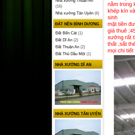
Nhà xưởng Thuận An
nằm trong 
(16)
khép kín v
Nhà xưởng Tân Uyên
(6)
sinh
mặt tiền đ
ĐẤT NỀN BÌNH DƯƠNG
giá thuê ;
Đất Bến Cát
(1)
xưởng rất t
Đất Dĩ An
(2)
thất ,sắt t
Đất Thuận An
(2)
mọi chi tiế
Đất Thủ Dầu Một
(1)
NHÀ XƯỞNG DĨ AN
NHÀ XƯỞNG TÂN UYÊN