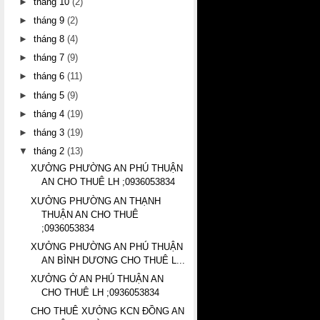
►
tháng 10
(2)
►
tháng 9
(2)
►
tháng 8
(4)
►
tháng 7
(9)
►
tháng 6
(11)
►
tháng 5
(9)
►
tháng 4
(19)
►
tháng 3
(19)
▼
tháng 2
(13)
XƯỞNG PHƯỜNG AN PHÚ THUẬN
AN CHO THUÊ LH ;0936053834
XƯỞNG PHƯỜNG AN THẠNH
THUẬN AN CHO THUÊ
;0936053834
XƯỞNG PHƯỜNG AN PHÚ THUẬN
AN BÌNH DƯƠNG CHO THUÊ L...
XƯỞNG Ở AN PHÚ THUẬN AN
CHO THUÊ LH ;0936053834
CHO THUÊ XƯỞNG KCN ĐỒNG AN