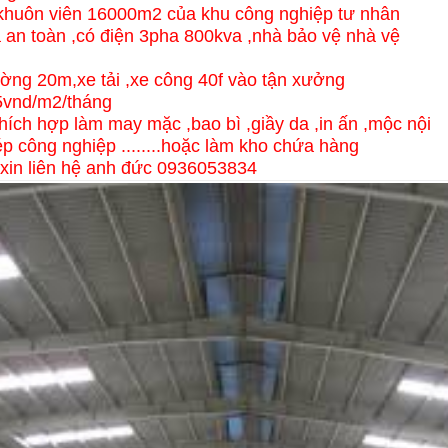
khuôn viên 16000m2 của khu công nghiệp tư nhân
à an toàn ,có điện 3pha 800kva ,nhà bảo vệ nhà vệ
ường 20m,xe tải ,xe công 40f vào tận xưởng
45vnd/m2/tháng
hích hợp làm may mặc ,bao bì ,giầy da ,in ấn ,mộc nội
hép công nghiệp ........hoặc làm kho chứa hàng
t xin liên hệ anh đức 0936053834