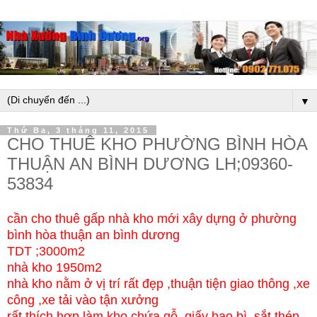
▼
Thứ Ba, 3 tháng 11, 2015
CHO THUÊ KHO PHƯỜNG BÌNH HÒA
THUẬN AN BÌNH DƯƠNG LH;09360-
53834
cần cho thuê gấp nhà kho mới xây dựng ở phường
bình hòa thuận an bình dương
TDT ;3000m2
nhà kho 1950m2
nhà kho nằm ở vị trí rất đẹp ,thuận tiện giao thông ,xe
công ,xe tải vào tận xưởng
rất thích hợp làm kho chứa gỗ .giấy bao bì ,sắt thép