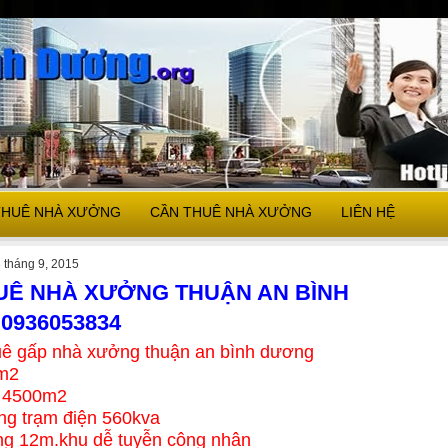
THUÊ NHÀ XƯỞNG
CẦN THUÊ NHÀ XƯỞNG
LIÊN HỆ
 tháng 9, 2015
UÊ NHÀ XƯỞNG THUẬN AN BÌNH
0936053834
uê gấp nhà xưởng thuận an bình dương
m2
 4500m2
ng trạm điện 560kva
ộng 12m.khu dễ tuyễn công nhân