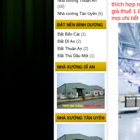
Nhà xưởng Thuận An
thích hợp 
(16)
giá thuê 1
Nhà xưởng Tân Uyên
(6)
mọi chi tiế
ĐẤT NỀN BÌNH DƯƠNG
Đất Bến Cát
(1)
Đất Dĩ An
(2)
Đất Thuận An
(2)
Đất Thủ Dầu Một
(1)
NHÀ XƯỞNG DĨ AN
NHÀ XƯỞNG TÂN UYÊN