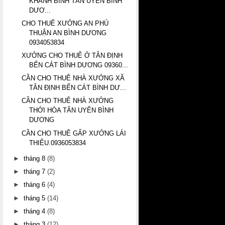
KHÁNH BÌNH TÂN UYÊN BÌNH
DƯƠ...
CHO THUÊ XƯỞNG AN PHÚ
THUẬN AN BÌNH DƯƠNG
0934053834
XƯỞNG CHO THUÊ Ở TÂN ĐỊNH
BẾN CÁT BÌNH DƯƠNG 09360...
CẦN CHO THUÊ NHÀ XƯỞNG XÃ
TÂN ĐỊNH BẾN CÁT BÌNH DƯ...
CẦN CHO THUÊ NHÀ XƯỞNG
THỚI HÒA TÂN UYÊN BÌNH
DƯƠNG
CẦN CHO THUÊ GẤP XƯỞNG LÁI
THIÊU.0936053834
►
tháng 8
(8)
►
tháng 7
(2)
►
tháng 6
(4)
►
tháng 5
(14)
►
tháng 4
(8)
►
tháng 3
(12)