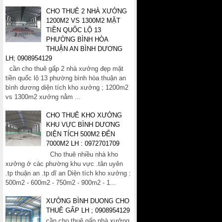
CHO THUÊ 2 NHÀ XƯỞNG
1200M2 VS 1300M2 MẶT
TIỀN QUỐC LỘ 13
PHƯỜNG BÌNH HÒA
THUẬN AN BÌNH DƯƠNG
LH; 0908954129
cần cho thuê gấp 2 nhà xưởng đẹp mặt
tiền quốc lộ 13 phường bình hòa thuận an
bình dương diện tích kho xưởng ; 1200m2
vs 1300m2 xưởng nằm ...
CHO THUÊ KHO XƯỞNG
KHU VỰC BÌNH DƯƠNG
DIỆN TÍCH 500M2 ĐẾN
7000M2 LH : 0972701709
Cho thuê nhiều nhà kho
xưởng ở các phường khu vực .tân uyên
.tp thuận an .tp dĩ an Diện tích kho xưởng :
500m2 - 600m2 - 750m2 - 900m2 - 1...
XƯỞNG BÌNH DUONG CHO
THUÊ GẤP LH ; 0908954129
cần cho thuê gấp nhà xưởng