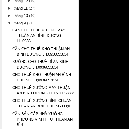
►
tháng 12
(19)
►
tháng 11
(27)
►
tháng 10
(40)
▼
tháng 9
(21)
CẦN CHO THUÊ XƯỞNG MAY
THUẬN AN BÌNH DƯƠNG
LH;0936...
CẦN CHO THUÊ KHO THUẬN AN
BÌNH DƯƠNG LH;0936053834
XƯỞNG CHO THUÊ DĨ AN BÌNH
DƯƠNG LH;0936053834
CHO THUÊ KHO THUẬN AN BÌNH
DƯƠNG LH;0936053834
CHO THUÊ XƯỞNG MAY THUẬN
AN BÌNH DƯƠNG LH;0936053834
CHO THUÊ XƯỞNG BÌNH CHUẨN
THUẬN AN BÌNH DƯƠNG LH;0...
CẦN BÁN GẤP NHÀ XƯỞNG
PHƯỜNG VĨNH PHÚ THUẬN AN
BÌN...