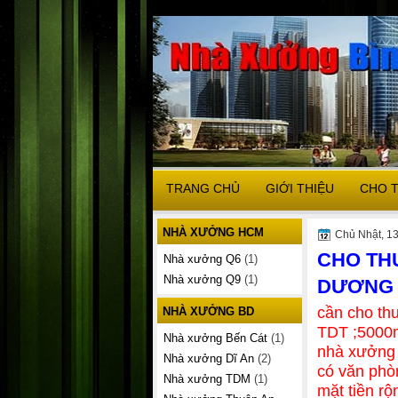
TRANG CHỦ
GIỚI THIỆU
CHO 
NHÀ XƯỞNG HCM
Chủ Nhật, 13
CHO TH
Nhà xưởng Q6
(1)
Nhà xưởng Q9
(1)
DƯƠNG 
cần cho th
NHÀ XƯỞNG BD
TDT ;5000
Nhà xưởng Bến Cát
(1)
nhà xưởng
Nhà xưởng Dĩ An
(2)
có văn phò
Nhà xưởng TDM
(1)
mặt tiền r