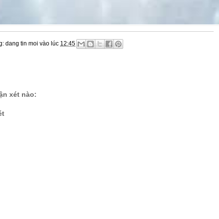
g:
dang tin moi
vào lúc
12:45
n xét nào:
ét