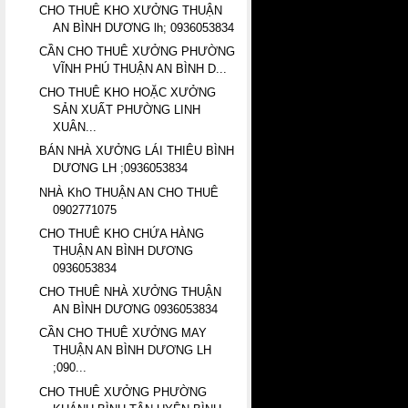
CHO THUÊ KHO XƯỞNG THUẬN
AN BÌNH DƯƠNG lh; 0936053834
CẦN CHO THUÊ XƯỞNG PHƯỜNG
VĨNH PHÚ THUẬN AN BÌNH D...
CHO THUÊ KHO HOẶC XƯỞNG
SẢN XUẤT PHƯỜNG LINH
XUÂN...
BÁN NHÀ XƯỞNG LÁI THIÊU BÌNH
DƯƠNG LH ;0936053834
NHÀ KhO THUẬN AN CHO THUÊ
0902771075
CHO THUÊ KHO CHỨA HÀNG
THUẬN AN BÌNH DƯƠNG
0936053834
CHO THUÊ NHÀ XƯỞNG THUẬN
AN BÌNH DƯƠNG 0936053834
CẦN CHO THUÊ XƯỞNG MAY
THUẬN AN BÌNH DƯƠNG LH
;090...
CHO THUÊ XƯỞNG PHƯỜNG