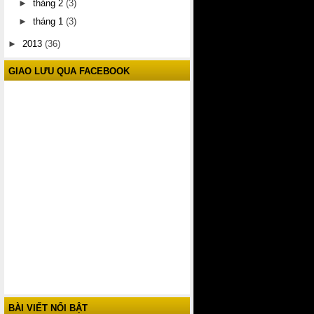
►
tháng 2
(3)
►
tháng 1
(3)
►
2013
(36)
GIAO LƯU QUA FACEBOOK
BÀI VIẾT NỔI BẬT