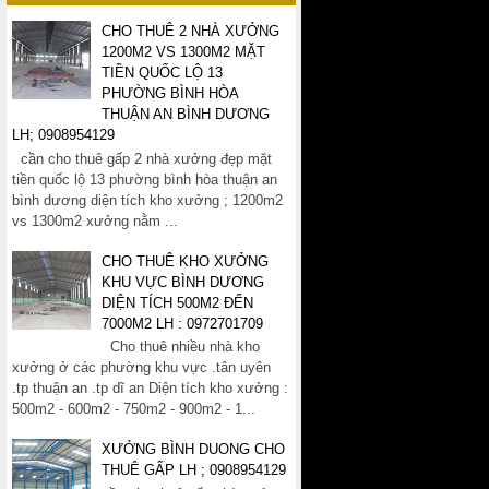
CHO THUÊ 2 NHÀ XƯỞNG
1200M2 VS 1300M2 MẶT
TIỀN QUỐC LỘ 13
PHƯỜNG BÌNH HÒA
THUẬN AN BÌNH DƯƠNG
LH; 0908954129
cần cho thuê gấp 2 nhà xưởng đẹp mặt
tiền quốc lộ 13 phường bình hòa thuận an
bình dương diện tích kho xưởng ; 1200m2
vs 1300m2 xưởng nằm ...
CHO THUÊ KHO XƯỞNG
KHU VỰC BÌNH DƯƠNG
DIỆN TÍCH 500M2 ĐẾN
7000M2 LH : 0972701709
Cho thuê nhiều nhà kho
xưởng ở các phường khu vực .tân uyên
.tp thuận an .tp dĩ an Diện tích kho xưởng :
500m2 - 600m2 - 750m2 - 900m2 - 1...
XƯỞNG BÌNH DUONG CHO
THUÊ GẤP LH ; 0908954129