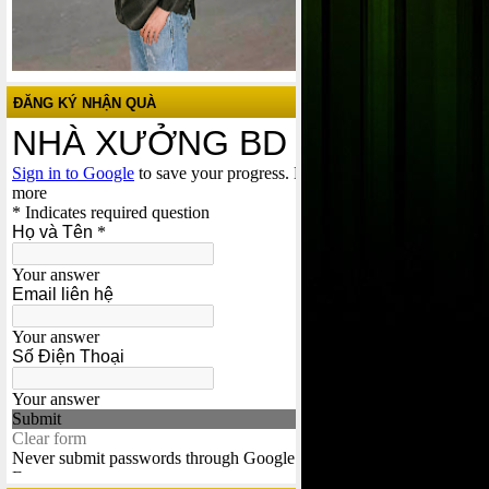
ĐĂNG KÝ NHẬN QUÀ