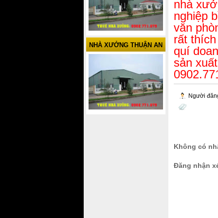
nhà xưở
nghiệp 
văn phòn
rất thíc
NHÀ XƯỞNG THUẬN AN
quí doan
sản xuất 
0902.77
Người đăn
Không có nhậ
Đăng nhận x