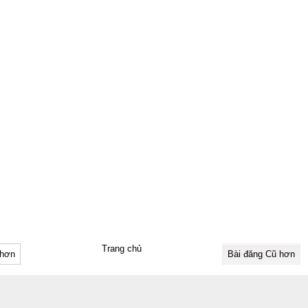
Trang chủ
 hơn
Bài đăng Cũ hơn