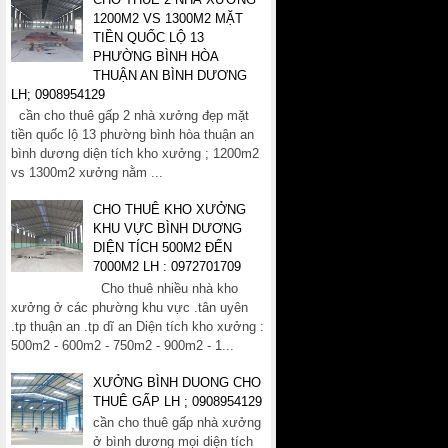
1200M2 VS 1300M2 MẶT
TIỀN QUỐC LỘ 13
PHƯỜNG BÌNH HÒA
THUẬN AN BÌNH DƯƠNG
LH; 0908954129
cần cho thuê gấp 2 nhà xưởng đẹp mặt
tiền quốc lộ 13 phường bình hòa thuận an
bình dương diện tích kho xưởng ; 1200m2
vs 1300m2 xưởng nằm ...
CHO THUÊ KHO XƯỞNG
KHU VỰC BÌNH DƯƠNG
DIỆN TÍCH 500M2 ĐẾN
7000M2 LH : 0972701709
Cho thuê nhiều nhà kho
xưởng ở các phường khu vực .tân uyên
.tp thuận an .tp dĩ an Diện tích kho xưởng :
500m2 - 600m2 - 750m2 - 900m2 - 1...
XƯỞNG BÌNH DUONG CHO
THUÊ GẤP LH ; 0908954129
cần cho thuê gấp nhà xưởng
ở bình dương mọi diện tích