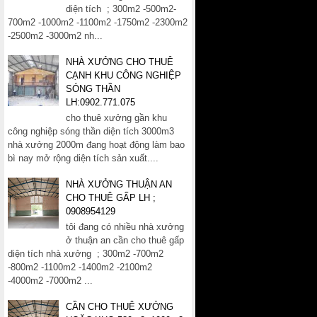
diện tích ; 300m2 -500m2-
700m2 -1000m2 -1100m2 -1750m2 -2300m2
-2500m2 -3000m2 nh...
NHÀ XƯỞNG CHO THUÊ
CẠNH KHU CÔNG NGHIỆP
SÓNG THẦN
LH:0902.771.075
cho thuê xưởng gần khu
công nghiệp sóng thần diện tích 3000m3
nhà xưởng 2000m đang hoạt động làm bao
bì nay mở rộng diện tích sản xuất....
NHÀ XƯỞNG THUẬN AN
CHO THUÊ GẤP LH ;
0908954129
tôi đang có nhiều nhà xưởng
ở thuận an cần cho thuê gấp
diện tích nhà xưởng ; 300m2 -700m2
-800m2 -1100m2 -1400m2 -2100m2
-4000m2 -7000m2 ...
CẦN CHO THUÊ XƯỞNG