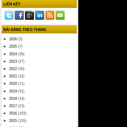
LIÊN KẾT
BÀI ĐĂNG THEO THÁNG
►
2026
(3)
►
2025
(7)
►
2024
(39)
►
2023
(37)
►
2022
(30)
►
2021
(15)
►
2020
(11)
►
2019
(31)
►
2018
(14)
►
2017
(23)
►
2016
(103)
►
2015
(155)