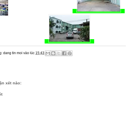
g:
dang tin moi
vào lúc
15:43
n xét nào:
ét