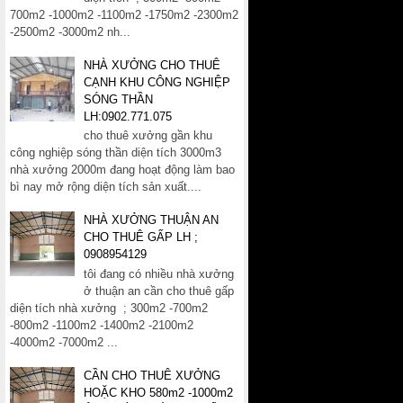
700m2 -1000m2 -1100m2 -1750m2 -2300m2
-2500m2 -3000m2 nh...
NHÀ XƯỞNG CHO THUÊ
CẠNH KHU CÔNG NGHIỆP
SÓNG THẦN
LH:0902.771.075
cho thuê xưởng gần khu
công nghiệp sóng thần diện tích 3000m3
nhà xưởng 2000m đang hoạt động làm bao
bì nay mở rộng diện tích sản xuất....
NHÀ XƯỞNG THUẬN AN
CHO THUÊ GẤP LH ;
0908954129
tôi đang có nhiều nhà xưởng
ở thuận an cần cho thuê gấp
diện tích nhà xưởng ; 300m2 -700m2
-800m2 -1100m2 -1400m2 -2100m2
-4000m2 -7000m2 ...
CẦN CHO THUÊ XƯỞNG
HOẶC KHO 580m2 -1000m2