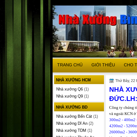
TRANG CHỦ
GIỚI THIỆU
CHO 
NHÀ XƯỞNG HCM
Thứ Bảy, 22 
NHÀ XƯ
Nhà xưởng Q6
(1)
Nhà xưởng Q9
(1)
ĐỨC.LH: 
NHÀ XƯỞNG BD
Công ty chúng t
và ngoài KCN 
Nhà xưởng Bến Cát
(1)
300m2 - 400m2 
Nhà xưởng Dĩ An
(2)
4200m2 - 5200m
Nhà xưởng TDM
(1)
26000m2 - 3600