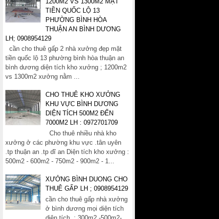
1200M2 VS 1300M2 MẶT
TIỀN QUỐC LỘ 13
PHƯỜNG BÌNH HÒA
THUẬN AN BÌNH DƯƠNG
LH; 0908954129
cần cho thuê gấp 2 nhà xưởng đẹp mặt
tiền quốc lộ 13 phường bình hòa thuận an
bình dương diện tích kho xưởng ; 1200m2
vs 1300m2 xưởng nằm ...
CHO THUÊ KHO XƯỞNG
KHU VỰC BÌNH DƯƠNG
DIỆN TÍCH 500M2 ĐẾN
7000M2 LH : 0972701709
Cho thuê nhiều nhà kho
xưởng ở các phường khu vực .tân uyên
.tp thuận an .tp dĩ an Diện tích kho xưởng :
500m2 - 600m2 - 750m2 - 900m2 - 1...
XƯỞNG BÌNH DUONG CHO
THUÊ GẤP LH ; 0908954129
cần cho thuê gấp nhà xưởng
ở bình dương mọi diện tích
diện tích ; 300m2 -500m2-