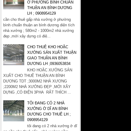
Ở PHƯỜNG BÌNH CHUẨN
THUẬN AN BÌNH DƯƠNG
LH ; 0908954129
cần cho thuê gấp nhà xưởng ở phường
bình chuẩn thuận an bình dương diện tích
nhà xưởng ; 580m2 - 1000m2 nhà xưởng
đẹp ,mới xây dựng có điệ...
CHO THUÊ KHO HOẶC
XƯỞNG SẢN XUẤT THUẬN
GIAO THUẬN AN BÌNH
DƯƠNG LH ;0936053834
KHO HOẶC XƯỞNG SẢN
XUẤT CHO THUÊ THUẬN AN BÌNH
DƯƠNG TDT ;3000M2 NHÀ XƯƠNG
;2200M2 NHÀ XƯỞNG ĐẸP ,MỚI XÂY
DỰNG ,CÓ ĐIỆN 3PHA RẤT THÍCH ...
TÔI ĐANG CÓ 2 NHÀ
XƯỞNG Ờ DĨ AN BÌNH
DƯƠNG CHO THUÊ LH ;
0908954129
tôi đang có 2 nhà xưởng ở dĩ