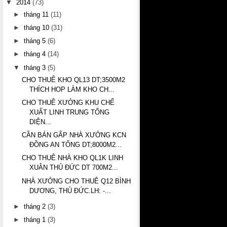
▼
2014
(73)
►
tháng 11
(11)
►
tháng 10
(31)
►
tháng 5
(6)
►
tháng 4
(14)
▼
tháng 3
(5)
CHO THUÊ KHO QL13 DT;3500M2
THÍCH HOP LÀM KHO CH...
CHO THUÊ XƯỞNG KHU CHẾ
XUẤT LINH TRUNG TỔNG
DIỆN...
CẦN BÁN GẤP NHÀ XƯỞNG KCN
ĐỒNG AN TỔNG DT;8000M2...
CHO THUÊ NHÀ KHO QL1K LINH
XUÂN THỦ ĐỨC DT 700M2...
NHÀ XƯỞNG CHO THUÊ Q12 BÌNH
DƯƠNG, THỦ ĐỨC.LH: -...
►
tháng 2
(3)
►
tháng 1
(3)