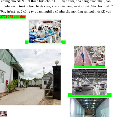
g chứng cho NNN. Rất thích hợp cho KD TT tiệc cưới, nhà hàng quán nhậu, sân
 thị, nhà sách, trường hoc, bệnh viện, kho chứa hàng và sản xuất. Giá cho thuê từ:
0ngàn/m2, quý công ty doanh nghiệp có nhu cầu mở rộng sản xuất và KD vui
2771075 anh đức