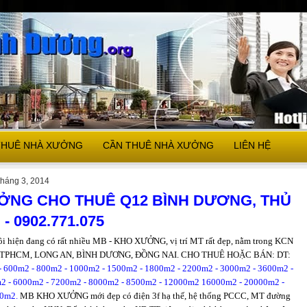
THUÊ NHÀ XƯỞNG
CẦN THUÊ NHÀ XƯỞNG
LIÊN HỆ
tháng 3, 2014
ỞNG CHO THUÊ Q12 BÌNH DƯƠNG, THỦ
- 0902.771.075
ôi hiện đang có rất nhiều MB - KHO XƯỞNG, vị trí MT rất đẹp, nằm trong KCN
ờ TPHCM, LONG AN, BÌNH DƯƠNG, ĐỒNG NAI. CHO THUÊ HOẶC BÁN: DT:
- 600m2 - 800m2 - 1000m2 - 1500m2 - 1800m2 - 2200m2 - 3000m2 - 3600m2 -
2 - 6000m2 - 7200m2 - 8000m2 - 8500m2 - 12000m2 16000m2 - 20000m2 -
0m2.
MB KHO XƯỞNG mới đẹp có điện 3f hạ thế, hệ thống PCCC, MT đường