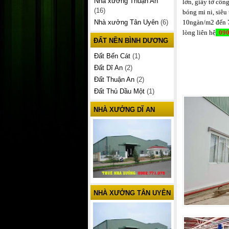
Nhà xưởng Thuận An
lớn, giấy tờ côn
(16)
bóng mi ni, siêu
10ngàn/m2 đến 7
Nhà xưởng Tân Uyên
(6)
lòng liên hệ
.
090
ĐẤT NỀN BÌNH DƯƠNG
Đất Bến Cát
(1)
Đất Dĩ An
(2)
Đất Thuận An
(2)
Đất Thủ Dầu Một
(1)
NHÀ XƯỞNG DĨ AN
NHÀ XƯỞNG TÂN UYÊN